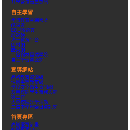
升學
管道簡章
查詢
報
名
自主學習
參
申請教育雲端帳號
酷課雲
加
EDU教育雲
磨課師
均一教育平台
因材網
酷英網
二信翰林雲端學院
自主學習資源網
宣導網站
品格教育資源網
性別平等教育網
學校安全衛生資訊網
友善校園學生事務與輔
導工作
大專校院升學活動
二信中學母語日資訊網
首頁專區
高職優質計畫
教學資源中心