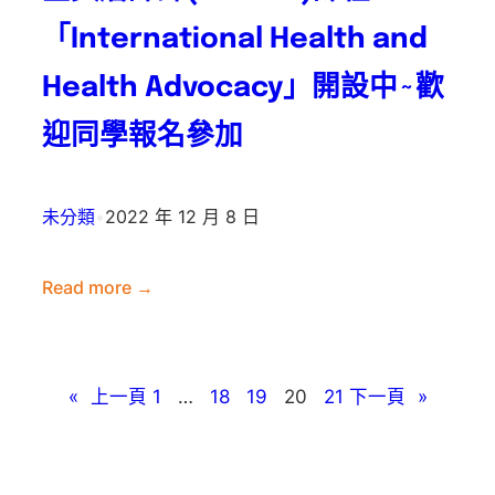
蓄
手
「International Health and
帳
參
戶
Health Advocacy」開設中~歡
加
方
111
迎同學報名參加
案
年
—
度
青
全
未分類
•
2022 年 12 月 8 日
年
國
體
語
Read more →
驗
文
:
學
競
全
習
賽
英
計
«
上一頁
1
…
18
19
20
21
下一頁
»
表
磨
畫』
現
課
優
師
異