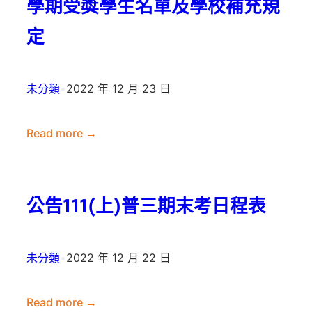
考
末
學期受獎學生名單及學校補充規
事
考
定
宜
日
程
表
未分類
•
2022 年 12 月 23 日
Read more →
:
公
告
公告111(上)普三期末考日程表
教
育
部
未分類
•
2022 年 12 月 22 日
國
民
Read more →
及