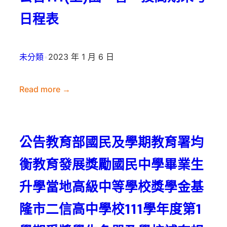
本
校
日程表
111
學
年
未分類
•
2023 年 1 月 6 日
度
第
Read more →
1
:
學
公
期
告
延
公告教育部國民及學期教育署均
111(上)
修
國、
衡教育發展獎勵國民中學畢業生
生
普、
申
升學當地高級中等學校獎學金基
技
請
高
隆市二信高中學校111學年度第1
補
期