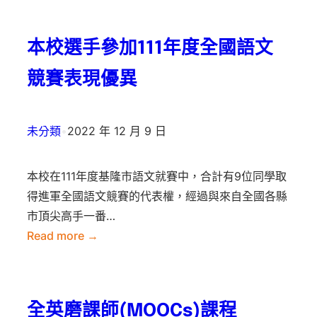
定
轉
學
收
辦
知
期
轉
本校選手參加111年度全國語文
法
『教
受
學
育
獎
生
競賽表現優異
部
學
啟
112
生
事
年
未分類
•
2022 年 12 月 9 日
名
度
單
青
及
本校在111年度基隆市語文就賽中，合計有9位同學取
年
學
得進軍全國語文競賽的代表權，經過與來自全國各縣
教
校
市頂尖高手一番…
育
補
Read more →
與
充
:
就
規
本
業
定
校
儲
全英磨課師(MOOCs)課程
選