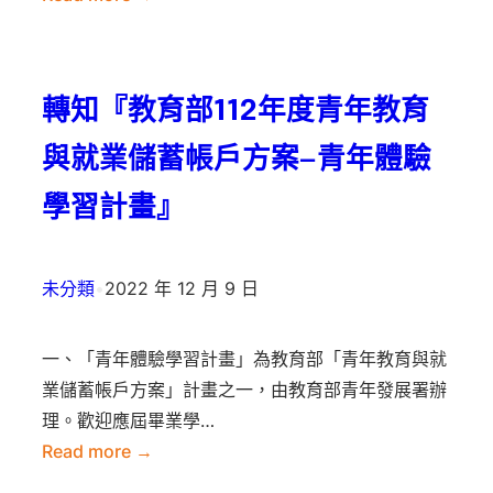
薦
金
:
參
基
公
加
隆
告
科
轉知『教育部112年度青年教育
市
本
技
二
校
與就業儲蓄帳戶方案—青年體驗
校
信
111
院
學習計畫』
高
學
「繁
中
年
星
學
第
未分類
•
2022 年 12 月 9 日
計
校
2
畫」
111
學
人
一、「青年體驗學習計畫」為教育部「青年教育與就
學
期
選
業儲蓄帳戶方案」計畫之一，由教育部青年發展署辦
年
普
校
理。歡迎應屆畢業學…
度
通
內
Read more →
第
科
遴
:
1
招