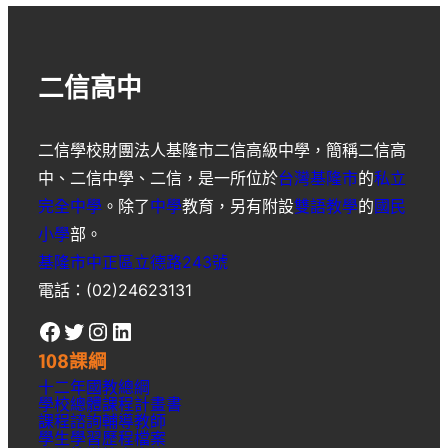
(MOOCs)
課
程
二信高中
「International
Health
and
二信學校財團法人基隆市二信高級中學
，簡稱
二信高
Health
中
、
二信中學
、
二信
，是一所位於
台灣
基隆市
的
私立
Advocacy」
完全中學
。除了
中學
教育，另有附設
雙語教學
的
國民
開
小學
部。
設
基隆市中正區立德路243號
中
電話：(02)24623131
~
Facebook
Twitter
Instagram
LinkedIn
歡
108課綱
迎
十二年國教總綱
同
學校總體課程計畫書
課程諮詢輔導教師
學
學生學習歷程檔案