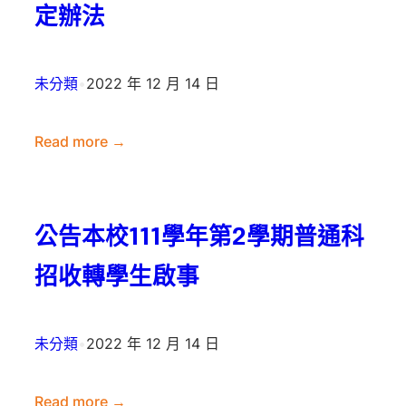
定辦法
高
學
級
畢
中
業
未分類
•
2022 年 12 月 14 日
等
生
學
升
Read more →
校
學
:
平
當
公
板
地
告
使
高
公告本校111學年第2學期普通科
112
用
級
年
管
中
招收轉學生啟事
二
理
等
信
辦
學
高
未分類
•
2022 年 12 月 14 日
法
校
中
獎
推
學
Read more →