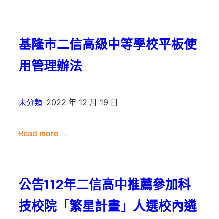
:
學
公
期
告
教
基隆市二信高級中等學校平板使
111(上)
育
普
署
用管理辦法
三
均
期
衡
末
未分類
•
2022 年 12 月 19 日
教
考
育
日
Read more →
發
程
:
展
表
基
獎
隆
勵
公告112年二信高中推薦參加科
市
國
二
民
技校院「繁星計畫」人選校內遴
信
中