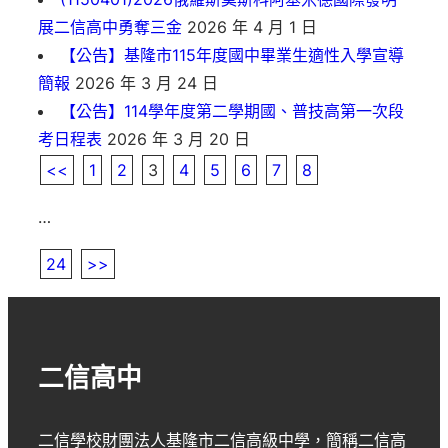
展二信高中勇奪三金
2026 年 4 月 1 日
【公告】基隆市115年度國中畢業生適性入學宣導
簡報
2026 年 3 月 24 日
【公告】114學年度第二學期國、普技高第一次段
考日程表
2026 年 3 月 20 日
<<
1
2
3
4
5
6
7
8
…
24
>>
二信高中
二信學校財團法人基隆市二信高級中學
，簡稱
二信高