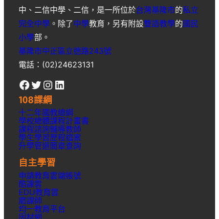
中
、
二信中學
、
二信
，是一所位於
台灣
基隆市
的
私立
完全中學
。除了
中學
教育，另有附設
雙語教學
的
國民
小學
部。
基隆市中正區立德路243號
電話：(02)24623131
Facebook
Twitter
Instagram
LinkedIn
108課綱
十二年國教總綱
學校總體課程計畫書
課程諮詢輔導教師
學生學習歷程檔案
升學
管道簡章
查詢
自主學習
申請教育雲端帳號
酷課雲
EDU教育雲
磨課師
均一教育平台
因材網