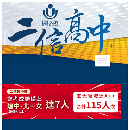
跳
至
主
要
內
容