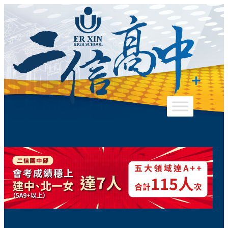
跳
至
主
要
內
容