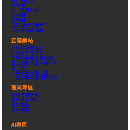
EDU教育雲
磨課師
均一教育平台
因材網
酷英網
二信翰林雲端學院
自主學習資源網
宣導網站
品格教育資源網
性別平等教育網
學校安全衛生資訊網
友善校園學生事務與輔
導工作
大專校院升學活動
二信中學母語日資訊網
首頁專區
高職優質計畫
教學資源中心
教師課表
學生手冊
AI專區