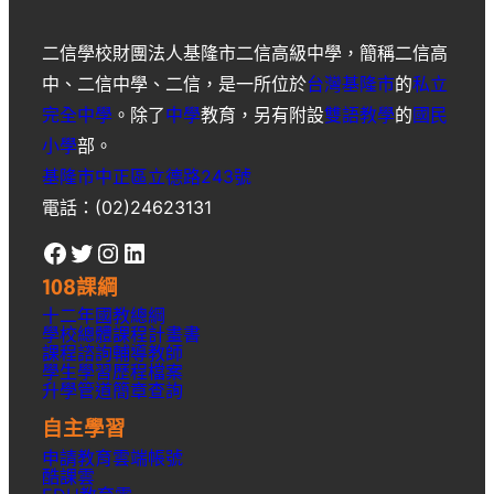
二信學校財團法人基隆市二信高級中學
，簡稱
二信高
中
、
二信中學
、
二信
，是一所位於
台灣
基隆市
的
私立
完全中學
。除了
中學
教育，另有附設
雙語教學
的
國民
小學
部。
基隆市中正區立德路243號
電話：(02)24623131
Facebook
Twitter
Instagram
LinkedIn
108課綱
十二年國教總綱
學校總體課程計畫書
課程諮詢輔導教師
學生學習歷程檔案
升學
管道簡章
查詢
自主學習
申請教育雲端帳號
酷課雲