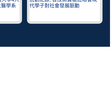
灣大學4人
班創紀錄, 普技高實驗班培養現
大醫學系
代學子對社會發展脈動