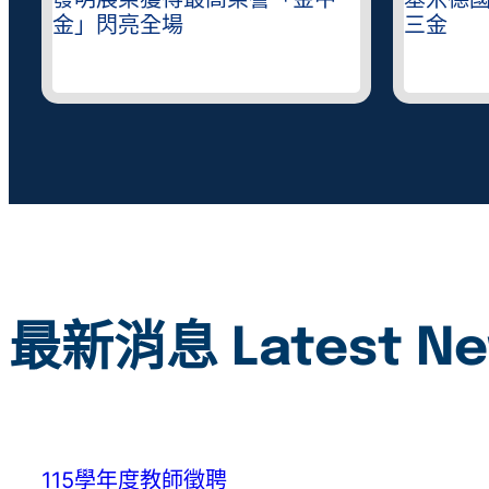
錄
發明展榮獲得最高榮譽「金中
基米德
金」閃亮全場
三金
最新消息 Latest N
115學年度教師徵聘