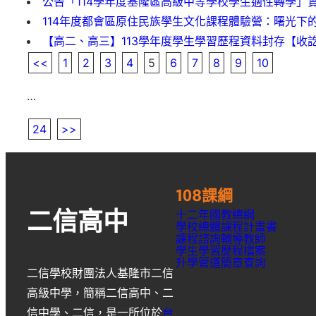
公告「114學年度基隆區高級中等學校學生適性轉學」
114年度都會區原住民族學生文化課程體驗營：曙光下的歐佈
【高二、高三】113學年度學生學習歷程資料封存【收
<<
1
2
3
4
5
6
7
8
9
10
…
24
>>
108課綱
十二年國教總綱
二信高中
學校總體課程計畫書
課程諮詢輔導教師
學生學習歷程檔案
升學
管道簡章
查詢
二信學校財團法人基隆市二信
高級中學
，簡稱
二信高中
、
二
信中學
、
二信
，是一所位於
台