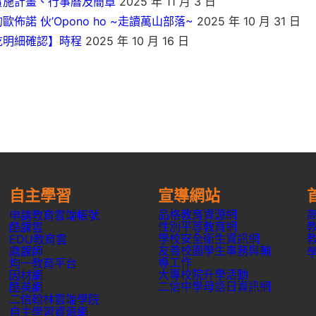
實施計畫、行事曆及簡章
2025 年 11 月 3 日
諾 伙’Opono ho ~走讀萬山部落~
2025 年 10 月 31 日
訖明細確認】時程
2025 年 10 月 16 日
自主學習
宣導網站
品格教育資源網
申請教育雲端帳號
性別平等教育網
酷課雲
學校安全衛生資訊網
EDU教育雲
友善校園學生事務與輔
磨課師
導工作
均一教育平台
大專校院升學活動
因材網
二信中學母語日資訊網
酷英網
二信翰林雲端學院
自主學習資源網