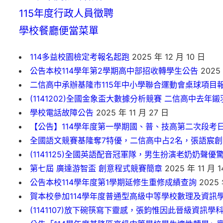
115年度行政人員徵聘
學校餐廳便當菜單
114多益校園檢定考報名起跑
2025 年 12 月 10 日
公告本校114學年第2學期高中部招收轉學生公告
2025 
二信高中承辦基隆市115年中小學聯合運動會桌球項目
(1141202)全國金象盃大數據分析競賽 二信高中去年
學校電話故障公告
2025 年 11 月 27 日
【公告】114學年度第一學期國、普、技高第二次段考
全國語文競賽基隆奪7特優，二信高中占2名，張語宸
(1141125)全國英語配音冠軍隊，男生扮演老奶奶聲優
第七屆 廣達游智盃 創意程式競賽簡章
2025 年 11 月 1
公告本校114學年度第1學期延修生重修成績查詢
2025 
賀本校參加114學年度普通型高級中等學校數理及資訊學
(1141107)放下碗筷寫下靈感，張鈞惟因此晉級資訊學