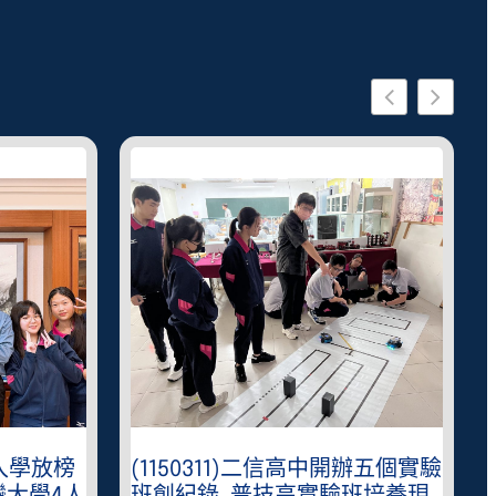
星入學放榜
(1150311)二信高中開辦五個實驗