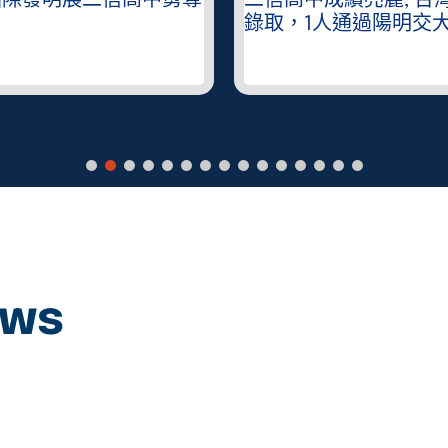
國際發明展二信高中勇奪
二信高中成績亮麗, 台
錄取，1人通過陽明交
ews