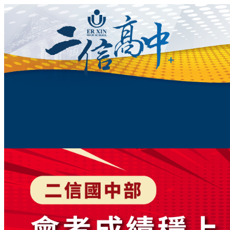
跳
至
主
要
內
容