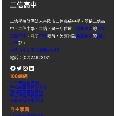
二信高中
二信學校財團法人基隆市二信高級中學
，簡稱
二信高
中
、
二信中學
、
二信
，是一所位於
台灣
基隆市
的
私立
完全中學
。除了
中學
教育，另有附設
雙語教學
的
國民
小學
部。
基隆市中正區立德路243號
電話：(02)24623131
Facebook
Twitter
Instagram
LinkedIn
108課綱
十二年國教總綱
學校總體課程計畫書
課程諮詢輔導教師
學生學習歷程檔案
升學
管道簡章
查詢
自主學習