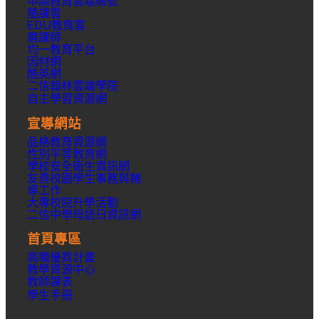
申請教育雲端帳號
酷課雲
EDU教育雲
磨課師
均一教育平台
因材網
酷英網
二信翰林雲端學院
自主學習資源網
宣導網站
品格教育資源網
性別平等教育網
學校安全衛生資訊網
友善校園學生事務與輔
導工作
大專校院升學活動
二信中學母語日資訊網
首頁專區
高職優質計畫
教學資源中心
教師課表
學生手冊