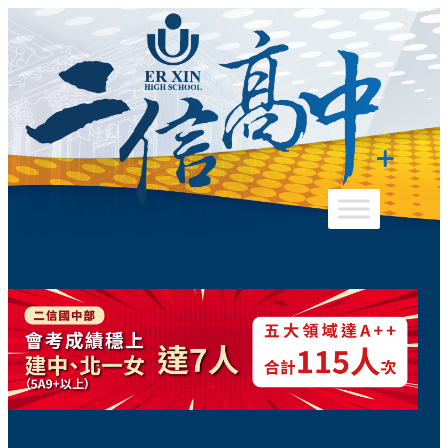
跳
至
主
要
內
容