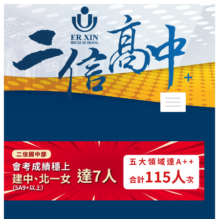
跳
至
主
要
內
容