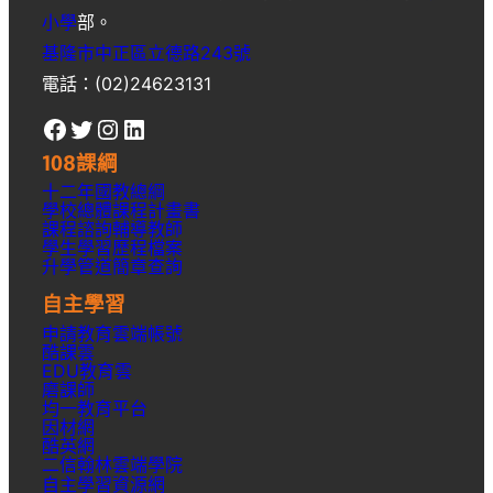
小學
部。
基隆市中正區立德路243號
電話：(02)24623131
Facebook
Twitter
Instagram
LinkedIn
108課綱
十二年國教總綱
學校總體課程計畫書
課程諮詢輔導教師
學生學習歷程檔案
升學
管道簡章
查詢
自主學習
申請教育雲端帳號
酷課雲
EDU教育雲
磨課師
均一教育平台
因材網
酷英網
二信翰林雲端學院
自主學習資源網