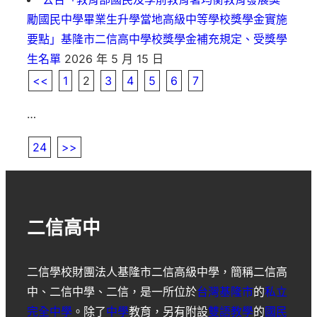
勵國民中學畢業生升學當地高級中等學校獎學金實施
要點」基隆市二信高中學校獎學金補充規定、受獎學
生名單
2026 年 5 月 15 日
<<
1
2
3
4
5
6
7
…
24
>>
二信高中
二信學校財團法人基隆市二信高級中學
，簡稱
二信高
中
、
二信中學
、
二信
，是一所位於
台灣
基隆市
的
私立
完全中學
。除了
中學
教育，另有附設
雙語教學
的
國民