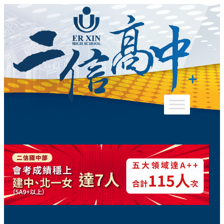
跳
至
主
要
內
容