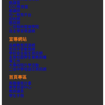
酷課雲
EDU教育雲
磨課師
均一教育平台
因材網
酷英網
二信翰林雲端學院
自主學習資源網
宣導網站
品格教育資源網
性別平等教育網
學校安全衛生資訊網
友善校園學生事務與輔
導工作
大專校院升學活動
二信中學母語日資訊網
首頁專區
高職優質計畫
教學資源中心
教師課表
學生手冊