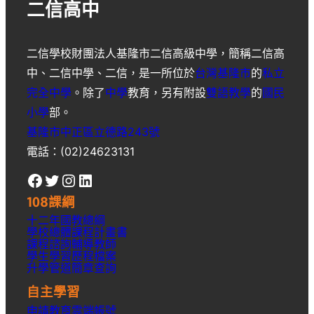
二信高中
二信學校財團法人基隆市二信高級中學
，簡稱
二信高
中
、
二信中學
、
二信
，是一所位於
台灣
基隆市
的
私立
完全中學
。除了
中學
教育，另有附設
雙語教學
的
國民
小學
部。
基隆市中正區立德路243號
電話：(02)24623131
Facebook
Twitter
Instagram
LinkedIn
108課綱
十二年國教總綱
學校總體課程計畫書
課程諮詢輔導教師
學生學習歷程檔案
升學
管道簡章
查詢
自主學習
申請教育雲端帳號