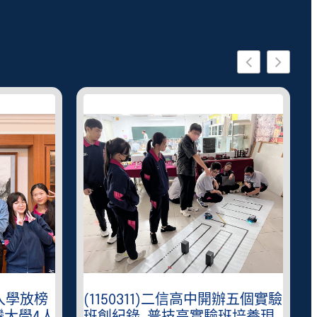
星入學放榜
(1150311)二信高中開辦五個實驗