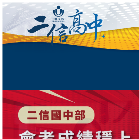
跳
至
主
要
內
容