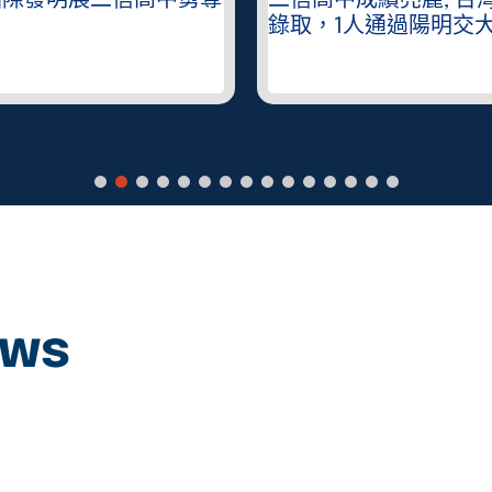
國際發明展二信高中勇奪
二信高中成績亮麗, 台
錄取，1人通過陽明交
ews