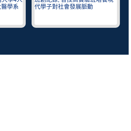
灣大學4人
班創紀錄, 普技高實驗班培養現
大醫學系
代學子對社會發展脈動