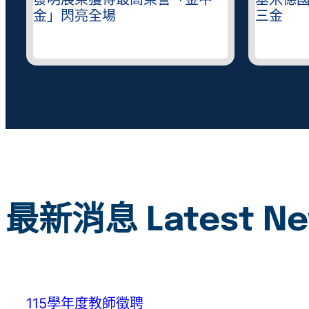
錄
發明展榮獲得最高榮譽「金中
基米德
金」閃亮全場
三金
最新消息 Latest N
115學年度教師徵聘