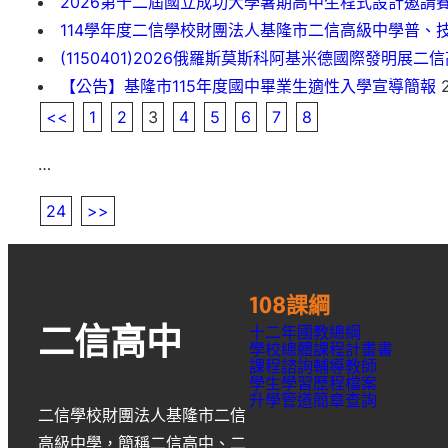
2026第十二屆國立成功大學暑期高中生程式設計邀請
114學年度二信學校財團法人基隆市二信高級中學普、
(1150401)2026俄羅斯莫斯科阿基米德國際發明展二
【公告】基隆市115年度國中畢業生適性入學宣導簡報
2
<<
1
2
3
4
5
6
7
8
…
24
>>
108課綱
十二年國教總綱
二信高中
學校總體課程計畫書
課程諮詢輔導教師
學生學習歷程檔案
升學
管道簡章
查詢
二信學校財團法人基隆市二信
高級中學
，簡稱
二信高中
、
二