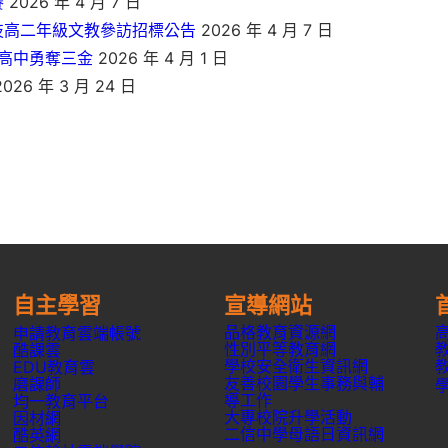
賽
2026 年 4 月 7 日
技高二年級文教參訪招標公告
2026 年 4 月 7 日
信高中勇奪三金
2026 年 4 月 1 日
026 年 3 月 24 日
自主學習
宣導網站
品格教育資源網
申請教育雲端帳號
性別平等教育網
酷課雲
學校安全衛生資訊網
EDU教育雲
友善校園學生事務與輔
磨課師
導工作
均一教育平台
大專校院升學活動
因材網
二信中學母語日資訊網
酷英網