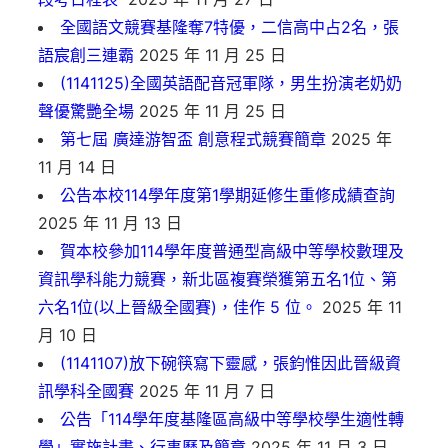
全國語文競賽基隆奪7特優，二信高中占2名，張
語宸創三連霸
2025 年 11 月 25 日
(1141125)全國英語配音冠軍隊，男生扮演老奶奶
聲優驚艷全場
2025 年 11 月 25 日
第七屆 廣達游智盃 創意程式競賽簡章
2025 年
11 月 14 日
公告本校114學年度第1學期延修生重修成績查詢
2025 年 11 月 13 日
賀本校參加114學年度普通型高級中等學校數理及
資訊學科能力競賽，新北區複賽榮獲第五名1位、第
六名1位(以上晉級全國賽)，佳作 5 位。
2025 年 11
月 10 日
(1141107)放下碗筷寫下靈感，張鈞惟因此晉級資
訊學科全國賽
2025 年 11 月 7 日
公告「114學年度基隆區高級中等學校學生適性轉
學」實施計畫、行事曆及簡章
2025 年 11 月 3 日