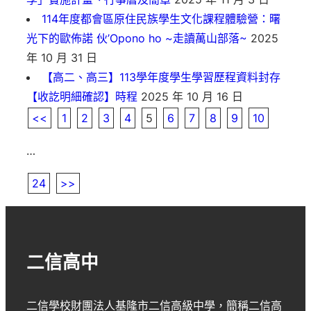
114年度都會區原住民族學生文化課程體驗營：曙
光下的歐佈諾 伙’Opono ho ~走讀萬山部落~
2025
年 10 月 31 日
【高二、高三】113學年度學生學習歷程資料封存
【收訖明細確認】時程
2025 年 10 月 16 日
<<
1
2
3
4
5
6
7
8
9
10
…
24
>>
二信高中
二信學校財團法人基隆市二信高級中學
，簡稱
二信高