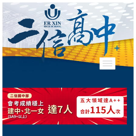
跳
至
主
要
內
容