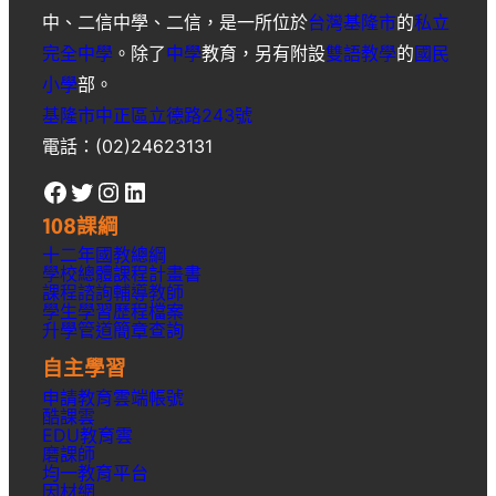
中
、
二信中學
、
二信
，是一所位於
台灣
基隆市
的
私立
完全中學
。除了
中學
教育，另有附設
雙語教學
的
國民
小學
部。
基隆市中正區立德路243號
電話：(02)24623131
Facebook
Twitter
Instagram
LinkedIn
108課綱
十二年國教總綱
學校總體課程計畫書
課程諮詢輔導教師
學生學習歷程檔案
升學
管道簡章
查詢
自主學習
申請教育雲端帳號
酷課雲
EDU教育雲
磨課師
均一教育平台
因材網