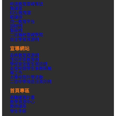
申請教育雲端帳號
酷課雲
EDU教育雲
磨課師
均一教育平台
因材網
酷英網
二信翰林雲端學院
自主學習資源網
宣導網站
品格教育資源網
性別平等教育網
學校安全衛生資訊網
友善校園學生事務與輔
導工作
大專校院升學活動
二信中學母語日資訊網
首頁專區
高職優質計畫
教學資源中心
教師課表
學生手冊