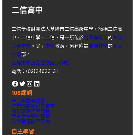
二信高中
二信學校財團法人基隆市二信高級中學
，簡稱
二信高
中
、
二信中學
、
二信
，是一所位於
台灣
基隆市
的
私立
完全中學
。除了
中學
教育，另有附設
雙語教學
的
國民
小學
部。
基隆市中正區立德路243號
電話：(02)24623131
Facebook
Twitter
Instagram
LinkedIn
108課綱
十二年國教總綱
學校總體課程計畫書
課程諮詢輔導教師
學生學習歷程檔案
升學
管道簡章
查詢
自主學習