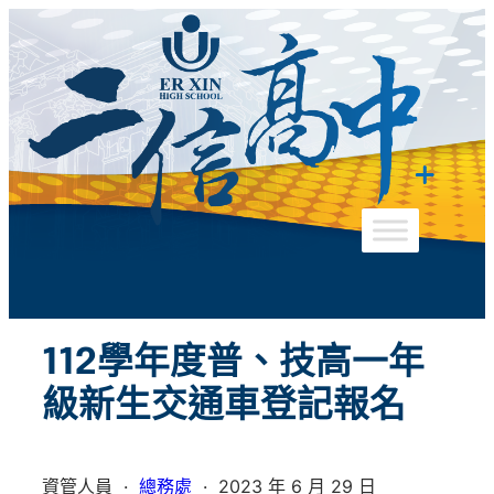
跳
至
主
要
內
容
112學年度普、技高一年
級新生交通車登記報名
資管人員
·
總務處
·
2023 年 6 月 29 日