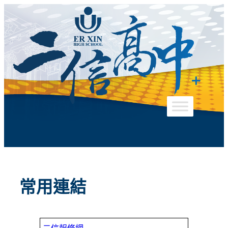
跳
至
主
要
內
容
常用連結
二信報修網