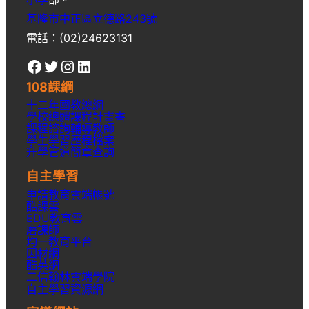
基隆市中正區立德路243號
電話：(02)24623131
Facebook
Twitter
Instagram
LinkedIn
108課綱
十二年國教總綱
學校總體課程計畫書
課程諮詢輔導教師
學生學習歷程檔案
升學
管道簡章
查詢
自主學習
申請教育雲端帳號
酷課雲
EDU教育雲
磨課師
均一教育平台
因材網
酷英網
二信翰林雲端學院
自主學習資源網