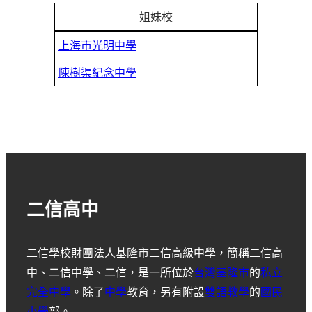
姐妹校
上海市光明中學
陳樹渠紀念中學
二信高中
二信學校財團法人基隆市二信高級中學
，簡稱
二信高
中
、
二信中學
、
二信
，是一所位於
台灣
基隆市
的
私立
完全中學
。除了
中學
教育，另有附設
雙語教學
的
國民
小學
部。