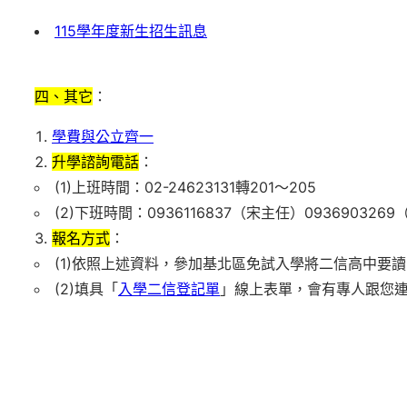
115學年度新生招生訊息
四、其它
：
學費與公立齊一
升學諮詢電話
：
(1)上班時間：02-24623131轉201～205
(2)下班時間：0936116837（宋主任）093690326
報名方式
：
(1)依照上述資料，參加基北區免試入學將二信高中要
(2)填具「
入學二信登記單
」線上表單，會有專人跟您