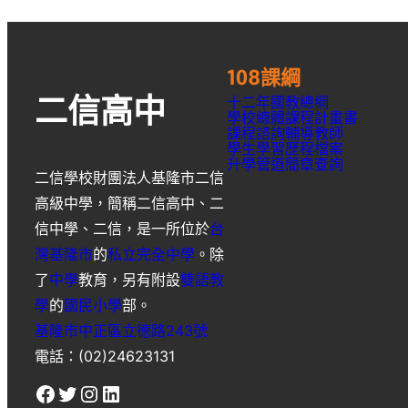
108課綱
十二年國教總綱
二信高中
學校總體課程計畫書
課程諮詢輔導教師
學生學習歷程檔案
升學
管道簡章
查詢
二信學校財團法人基隆市二信
高級中學
，簡稱
二信高中
、
二
信中學
、
二信
，是一所位於
台
灣
基隆市
的
私立
完全中學
。除
了
中學
教育，另有附設
雙語教
學
的
國民小學
部。
基隆市中正區立德路243號
電話：(02)24623131
Facebook
Twitter
Instagram
LinkedIn