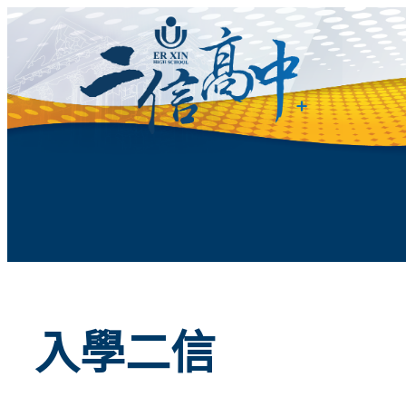
跳
至
主
要
內
容
入學二信