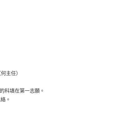
9（何主任）
讀的科填在第一志願。
連絡。