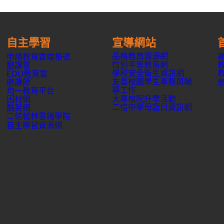
自主學習
宣導網站
品格教育資源網
申請教育雲端帳號
性別平等教育網
酷課雲
學校安全衛生資訊網
EDU教育雲
友善校園學生事務與輔
磨課師
導工作
均一教育平台
大專校院升學活動
因材網
二信中學母語日資訊網
酷英網
二信翰林雲端學院
自主學習資源網