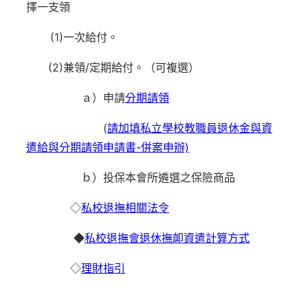
擇一支領
(1)一次給付。
(2)兼領/定期給付。（可複選）
ａ）申請
分期請領
(
請加填私立學校教職員退休金與資
遣給與分期請領申請書-併案申辦)
ｂ）投保本會所遴選之保險商品
◇
私校退撫相關法令
◆
私校退撫會退休撫卹資遣計算方式
◇
理財指引