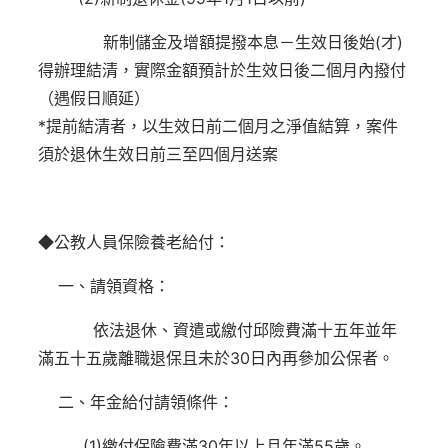
新制儲金及增額提撥本息－生效日後始(才)
得辦理結清，實際金額預計於生效日後二個月內撥付
（遇假日順延）
*提前結清者，以生效日前二個月之淨值結算，案件
須於退休生效日前三至四個月送案
◆公教人員保險養老給付：
一、請領資格：
依法退休、資遣或繳付邱險費滿十五年並年
滿五十五歲離職退保且未於30日內再參加公保者。
二、年金給付請領條件：
(1)繳付保險費滿30年以上且年滿55歲。