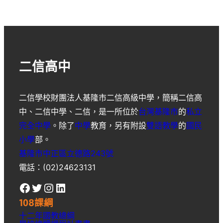
二信高中
二信學校財團法人基隆市二信高級中學
，簡稱
二信高
中
、
二信中學
、
二信
，是一所位於
台灣
基隆市
的
私立
完全中學
。除了
中學
教育，另有附設
雙語教學
的
國民
小學
部。
基隆市中正區立德路243號
電話：(02)24623131
Facebook
Twitter
Instagram
LinkedIn
108課綱
十二年國教總綱