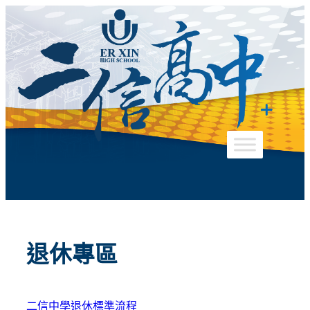
跳
至
主
要
內
容
退休專區
二信中學退休標準流程