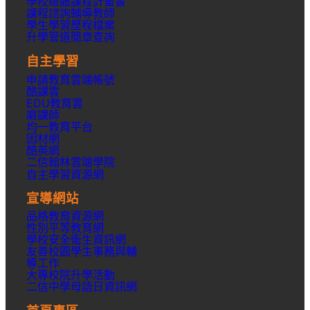
學校總體課程計畫書
課程諮詢輔導教師
學生學習歷程檔案
升學
管道簡章
查詢
自主學習
申請教育雲端帳號
酷課雲
EDU教育雲
磨課師
均一教育平台
因材網
酷英網
二信翰林雲端學院
自主學習資源網
宣導網站
品格教育資源網
性別平等教育網
學校安全衛生資訊網
友善校園學生事務與輔
導工作
大專校院升學活動
二信中學母語日資訊網