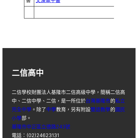
書
文澡電子書
二信高中
二信學校財團法人基隆市二信高級中學
，簡稱
二信高
中
、
二信中學
、
二信
，是一所位於
台灣
基隆市
的
私立
完全中學
。除了
中學
教育，另有附設
雙語教學
的
國民
小學
部。
基隆市中正區立德路243號
電話：(02)24623131