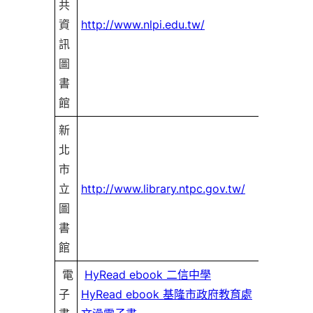
共
可線
資
http://www.nlpi.edu.tw/
請借
訊
圖
書
館
新
北
市
可辦
立
http://www.library.ntpc.gov.tw/
書證
圖
書
館
電
HyRead ebook 二信中學
子
HyRead ebook 基隆市政府教育處