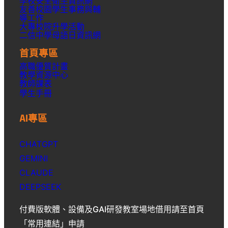
學校安全衛生資訊網
友善校園學生事務與輔
導工作
大專校院升學活動
二信中學母語日資訊網
首頁專區
高職優質計畫
教學資源中心
教師課表
學生手冊
AI專區
CHATGPT
GEMINI
CLAUDE
DEEPSEEK
付費版軟體、設備及GAI研發教室場地借用請至首頁
「常用連結」申請