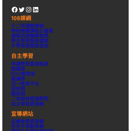
Facebook
Twitter
Instagram
LinkedIn
108課綱
十二年國教總綱
學校總體課程計畫書
課程諮詢輔導教師
學生學習歷程檔案
升學
管道簡章
查詢
自主學習
申請教育雲端帳號
酷課雲
EDU教育雲
磨課師
均一教育平台
因材網
酷英網
二信翰林雲端學院
自主學習資源網
宣導網站
品格教育資源網
性別平等教育網