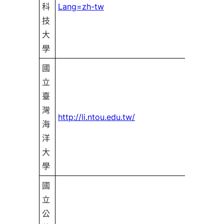
科
Lang=zh-tw
證
技
大
學
國
立
臺
灣
備有
http://li.ntou.edu.tw/
海
證
洋
大
學
國
立
公