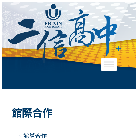
跳
至
主
要
內
容
館際合作
一、館際合作