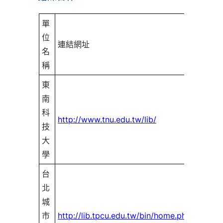
單
位
連結網址
說明
名
稱
東
南
科
106.01
http://www.tnu.edu.tw/lib/
技
日簽
大
學
台
北
城
市
http://lib.tpcu.edu.tw/bin/home.php?
備有