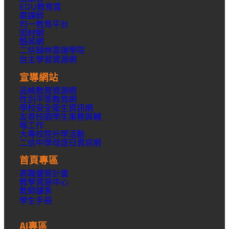
EDU教育雲
磨課師
均一教育平台
因材網
酷英網
二信翰林雲端學院
自主學習資源網
宣導網站
品格教育資源網
性別平等教育網
學校安全衛生資訊網
友善校園學生事務與輔
導工作
大專校院升學活動
二信中學母語日資訊網
首頁專區
高職優質計畫
教學資源中心
教師課表
學生手冊
AI專區