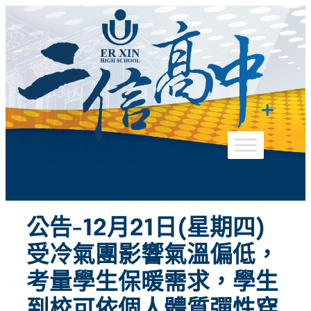
跳
至
主
要
內
容
公告-12月21日(星期四)
受冷氣團影響氣溫偏低，
考量學生保暖需求，學生
到校可依個人體質彈性穿