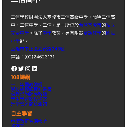
二信高中
二信學校財團法人基隆市二信高級中學
，簡稱
二信高
中
、
二信中學
、
二信
，是一所位於
台灣
基隆市
的
私立
完全中學
。除了
中學
教育，另有附設
雙語教學
的
國民
小學
部。
基隆市中正區立德路243號
電話：(02)24623131
Facebook
Twitter
Instagram
LinkedIn
108課綱
十二年國教總綱
學校總體課程計畫書
課程諮詢輔導教師
學生學習歷程檔案
升學
管道簡章
查詢
自主學習
申請教育雲端帳號
酷課雲