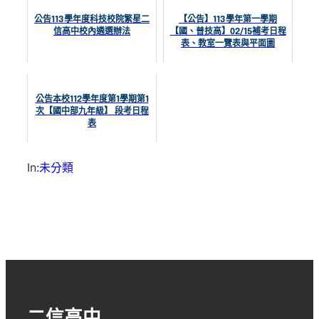
公告113學年度科技校院繁星二
【公告】113學年第一學期
信高中校內遴選辦法
【國、普技高】02/15補考日程
表、教室一覽表與平面圖
公告本校112學年度第1學期第1
次【國中部九年級】 段考日程
表
In:
未分類