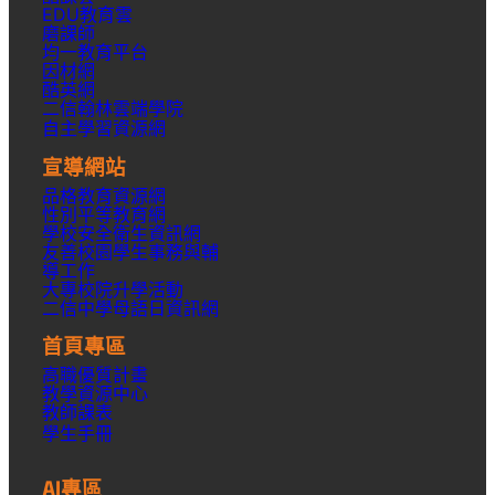
EDU教育雲
磨課師
均一教育平台
因材網
酷英網
二信翰林雲端學院
自主學習資源網
宣導網站
品格教育資源網
性別平等教育網
學校安全衛生資訊網
友善校園學生事務與輔
導工作
大專校院升學活動
二信中學母語日資訊網
首頁專區
高職優質計畫
教學資源中心
教師課表
學生手冊
AI專區