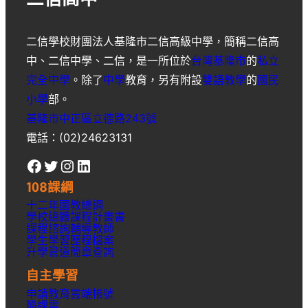
二信高中
二信學校財團法人基隆市二信高級中學
，簡稱
二信高
中
、
二信中學
、
二信
，是一所位於
台灣
基隆市
的
私立
完全中學
。除了
中學
教育，另有附設
雙語教學
的
國民
小學
部。
基隆市中正區立德路243號
電話：(02)24623131
Facebook
Twitter
Instagram
LinkedIn
108課綱
十二年國教總綱
學校總體課程計畫書
課程諮詢輔導教師
學生學習歷程檔案
升學
管道簡章
查詢
自主學習
申請教育雲端帳號
酷課雲