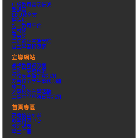
申請教育雲端帳號
酷課雲
EDU教育雲
磨課師
均一教育平台
因材網
酷英網
二信翰林雲端學院
自主學習資源網
宣導網站
品格教育資源網
性別平等教育網
學校安全衛生資訊網
友善校園學生事務與輔
導工作
大專校院升學活動
二信中學母語日資訊網
首頁專區
高職優質計畫
教學資源中心
教師課表
學生手冊