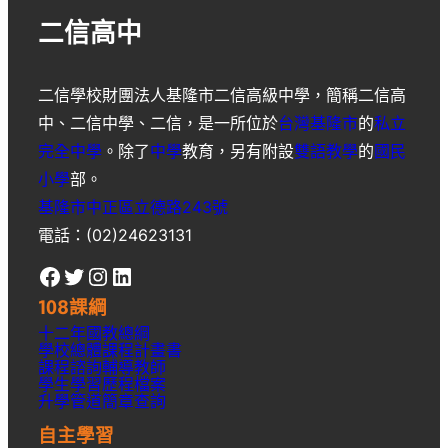
二信高中
二信學校財團法人基隆市二信高級中學
，簡稱
二信高
中
、
二信中學
、
二信
，是一所位於
台灣
基隆市
的
私立
完全中學
。除了
中學
教育，另有附設
雙語教學
的
國民
小學
部。
基隆市中正區立德路243號
電話：(02)24623131
Facebook
Twitter
Instagram
LinkedIn
108課綱
十二年國教總綱
學校總體課程計畫書
課程諮詢輔導教師
學生學習歷程檔案
升學
管道簡章
查詢
自主學習