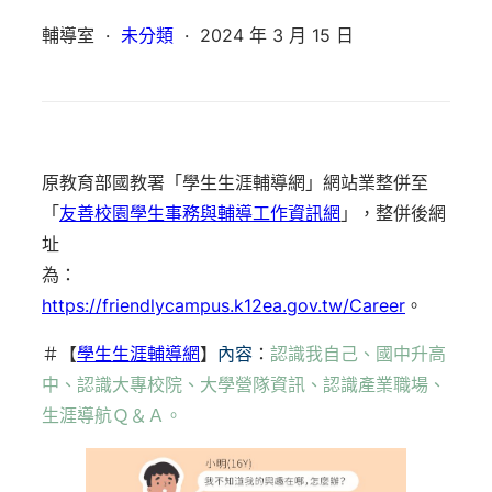
輔導室
·
未分類
·
2024 年 3 月 15 日
原教育部國教署「學生生涯輔導網」網站業整併至
「
友善校園學生事務與輔導工作資訊網
」，整併後網
址
為：
https://friendlycampus.k12ea.gov.tw/Career
。
＃【
學生生涯輔導網
】
內容
：
認識我自己、國中升高
中、認識大專校院、大學營隊資訊、認識產業職場、
生涯導航Ｑ＆Ａ
。