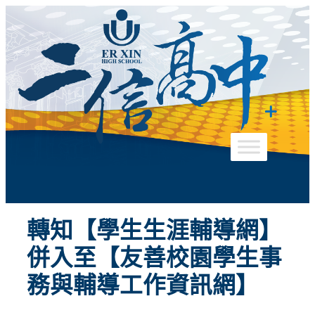
跳
至
主
要
內
容
轉知【學生生涯輔導網】
併入至【友善校園學生事
務與輔導工作資訊網】