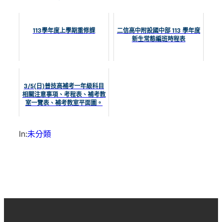
113學年度上學期重修課
二信高中附設國中部 113 學年度
新生常態編班時程表
3/5(日)普技高補考一年級科目
相關注意事項、考程表、補考教
室一覽表、補考教室平面圖。
In:
未分類