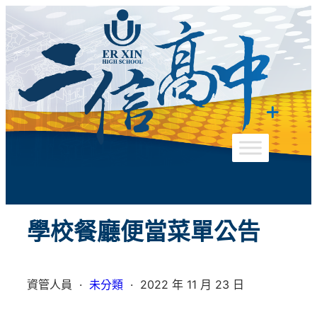
跳
至
主
要
內
容
學校餐廳便當菜單公告
資管人員
·
未分類
·
2022 年 11 月 23 日