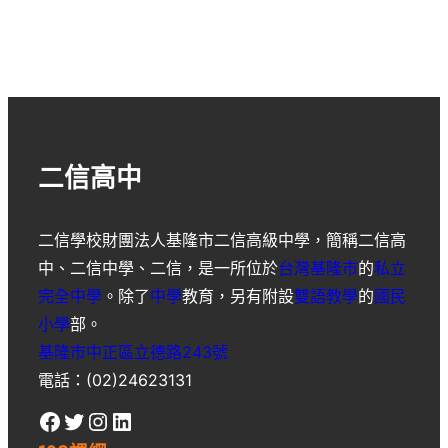
二信高中
二信學校財團法人基隆市二信高級中學
，簡稱
二信高
中
、
二信中學
、
二信
，是一所位於
台灣
基隆市
的
私立
完全中學
。除了
中學
教育，另有附設
雙語教學
的
國民
小學
部。
基隆市中正區立德路243號
電話：(02)24623131
Facebook
Twitter
Instagram
LinkedIn