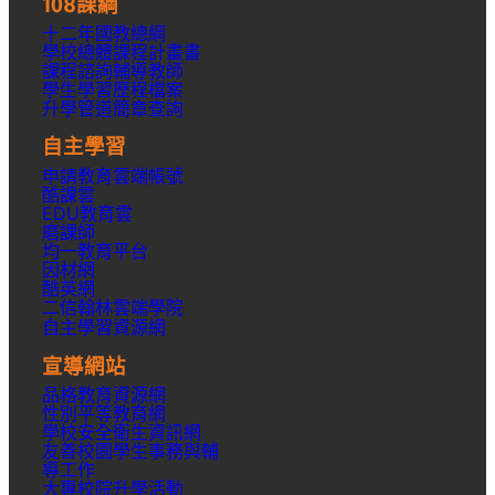
108課綱
十二年國教總綱
學校總體課程計畫書
課程諮詢輔導教師
學生學習歷程檔案
升學
管道簡章
查詢
自主學習
申請教育雲端帳號
酷課雲
EDU教育雲
磨課師
均一教育平台
因材網
酷英網
二信翰林雲端學院
自主學習資源網
宣導網站
品格教育資源網
性別平等教育網
學校安全衛生資訊網
友善校園學生事務與輔
導工作
大專校院升學活動