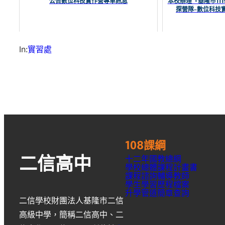
公告數位科技實作營專車訊息
本校辦理『基隆市11
探營隊–數位科技
In:
實習處
108課綱
十二年國教總綱
二信高中
學校總體課程計畫書
課程諮詢輔導教師
學生學習歷程檔案
升學
管道簡章
查詢
二信學校財團法人基隆市二信
高級中學
，簡稱
二信高中
、
二