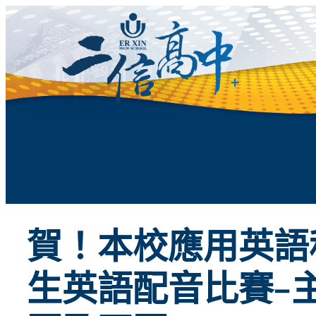
跳
至
主
要
內
容
賀！本校應用英語科
生英語配音比賽–