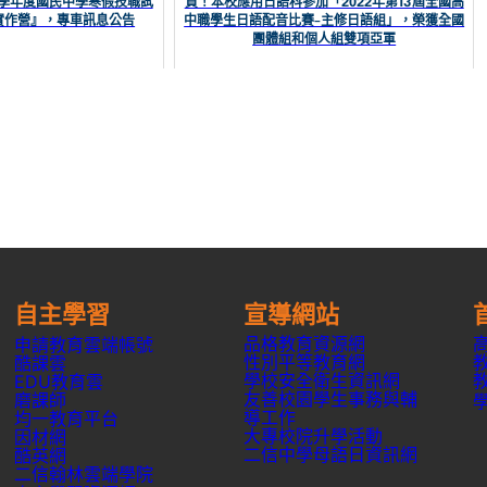
1學年度國民中學寒假技職試
賀！本校應用日語科參加「2022年第13屆全國高
實作營』，專車訊息公告
中職學生日語配音比賽–主修日語組」，榮獲全國
團體組和個人組雙項亞軍
自主學習
宣導網站
品格教育資源網
申請教育雲端帳號
性別平等教育網
酷課雲
學校安全衛生資訊網
EDU教育雲
友善校園學生事務與輔
磨課師
導工作
均一教育平台
大專校院升學活動
因材網
二信中學母語日資訊網
酷英網
二信翰林雲端學院