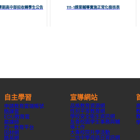
1學期高中部招收轉學生公告
111-1課業輔導實施正常化檢核表
自主學習
宣導網站
品格教育資源網
申請教育雲端帳號
性別平等教育網
酷課雲
學校安全衛生資訊網
EDU教育雲
友善校園學生事務與輔
磨課師
導工作
均一教育平台
大專校院升學活動
因材網
二信中學母語日資訊網
酷英網