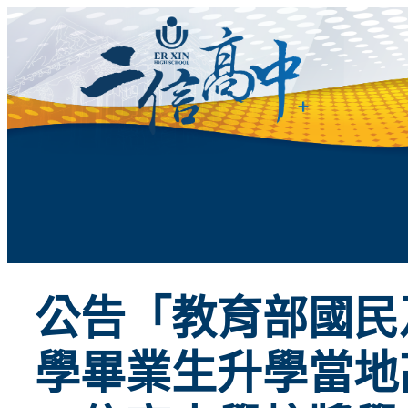
跳
至
主
要
內
容
公告「教育部國民
學畢業生升學當地