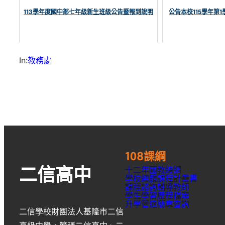
113學年度國中部七年級新生班級公告暨報到說明
公告本校115學年第
In:
教務處
108課綱
十二年國教總綱
二信高中
學校總體課程計畫書
課程諮詢輔導教師
學生學習歷程檔案
升學
管道簡章
查詢
二信學校財團法人基隆市二信