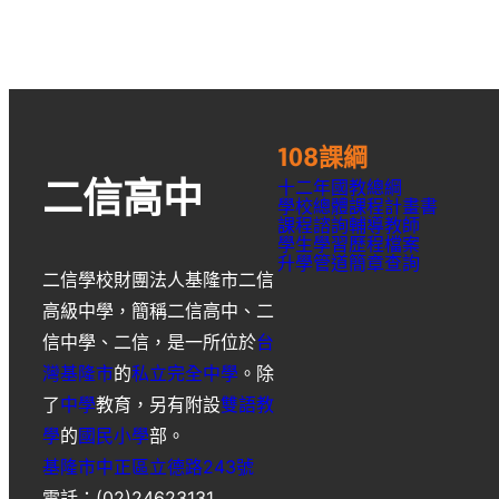
108課綱
十二年國教總綱
二信高中
學校總體課程計畫書
課程諮詢輔導教師
學生學習歷程檔案
升學
管道簡章
查詢
二信學校財團法人基隆市二信
高級中學
，簡稱
二信高中
、
二
信中學
、
二信
，是一所位於
台
灣
基隆市
的
私立
完全中學
。除
了
中學
教育，另有附設
雙語教
學
的
國民小學
部。
基隆市中正區立德路243號
電話：(02)24623131