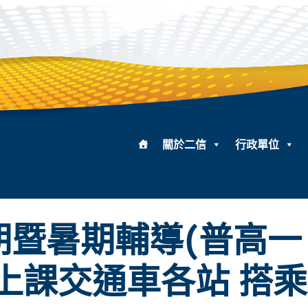
關於二信
行政單位
期暨暑期輔導(普高
)上課交通車各站 搭