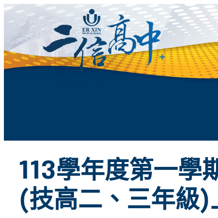
跳
至
主
要
內
容
113學年度第一學
(技高二、三年級