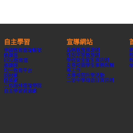
自主學習
宣導網站
品格教育資源網
申請教育雲端帳號
性別平等教育網
酷課雲
學校安全衛生資訊網
EDU教育雲
友善校園學生事務與輔
磨課師
導工作
均一教育平台
大專校院升學活動
因材網
二信中學母語日資訊網
酷英網
二信翰林雲端學院
自主學習資源網