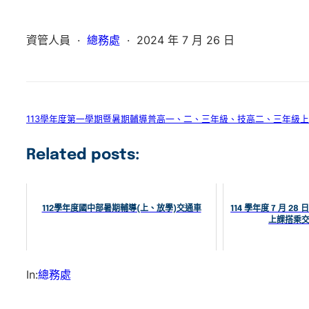
資管人員
·
總務處
·
2024 年 7 月 26 日
113學年度第一學期暨暑期輔導普高一、二、三年級、技高二、三年級上
Related posts:
112學年度國中部暑期輔導(上、放學)交通車
114 學年度 7 月 28
上課搭乘
In:
總務處