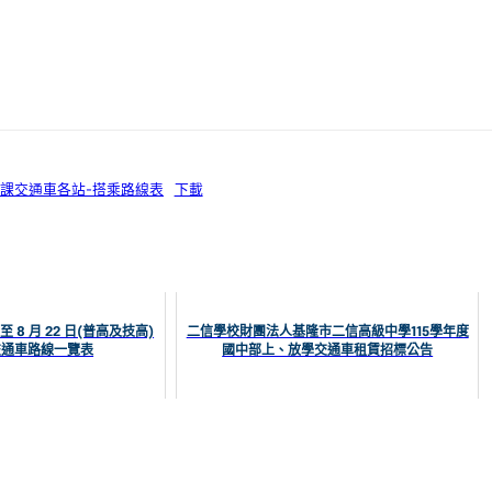
課交通車各站-搭乘路線表
下載
 日至 8 月 22 日(普高及技高)
二信學校財團法人基隆市二信高級中學115學年度
交通車路線一覽表
國中部上、放學交通車租賃招標公告