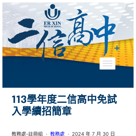
跳
至
主
要
內
容
113學年度二信高中免試
入學續招簡章
教務處-註冊組
·
教務處
·
2024 年 7 月 30 日