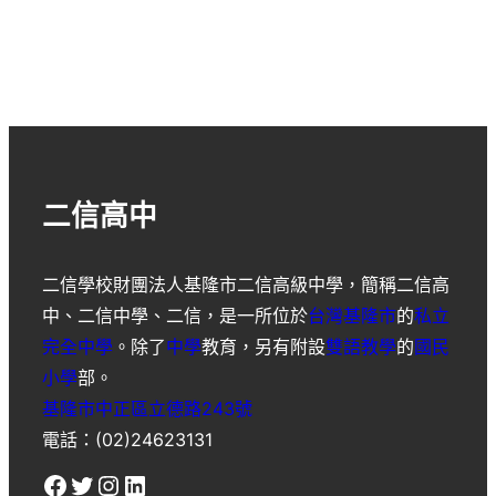
二信高中
二信學校財團法人基隆市二信高級中學
，簡稱
二信高
中
、
二信中學
、
二信
，是一所位於
台灣
基隆市
的
私立
完全中學
。除了
中學
教育，另有附設
雙語教學
的
國民
小學
部。
基隆市中正區立德路243號
電話：(02)24623131
Facebook
Twitter
Instagram
LinkedIn