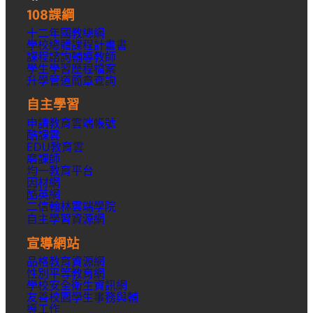
108課綱
十二年國教總綱
學校總體課程計畫書
課程諮詢輔導教師
學生學習歷程檔案
升學
管道簡章
查詢
自主學習
申請教育雲端帳號
酷課雲
EDU教育雲
磨課師
均一教育平台
因材網
酷英網
二信翰林雲端學院
自主學習資源網
宣導網站
品格教育資源網
性別平等教育網
學校安全衛生資訊網
友善校園學生事務與輔
導工作