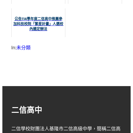
公告114學年度二信高中推薦參
加科技校院「繁星計畫」人選校
內遴定辦法
In:
未分類
二信高中
二信學校財團法人基隆市二信高級中學
，簡稱
二信高