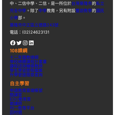
中
、
二信中學
、
二信
，是一所位於
台灣
基隆市
的
私立
完全中學
。除了
中學
教育，另有附設
雙語教學
的
國民
小學
部。
基隆市中正區立德路243號
電話：(02)24623131
Facebook
Twitter
Instagram
LinkedIn
108課綱
十二年國教總綱
學校總體課程計畫書
課程諮詢輔導教師
學生學習歷程檔案
升學
管道簡章
查詢
自主學習
申請教育雲端帳號
酷課雲
EDU教育雲
磨課師
均一教育平台
因材網