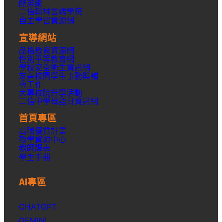
酷英網
二信翰林雲端學院
自主學習資源網
宣導網站
品格教育資源網
性別平等教育網
學校安全衛生資訊網
友善校園學生事務與輔
導工作
大專校院升學活動
二信中學母語日資訊網
首頁專區
高職優質計畫
教學資源中心
教師課表
學生手冊
AI專區
CHATGPT
GEMINI