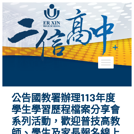
跳
至
主
要
內
容
公告國教署辦理113年度
學生學習歷程檔案分享會
系列活動，歡迎普技高教
師、學生及家長報名線上