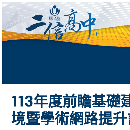
跳
至
主
要
內
容
113年度前瞻基
境暨學術網路提升