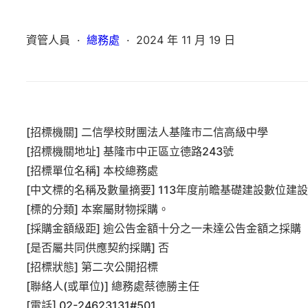
資管人員
·
總務處
·
2024 年 11 月 19 日
[招標機關] 二信學校財團法人基隆市二信高級中學
[招標機關地址] 基隆市中正區立德路243號
[招標單位名稱] 本校總務處
[中文標的名稱及數量摘要] 113年度前瞻基礎建設數位
[標的分類] 本案屬財物採購。
[採購金額級距] 逾公告金額十分之一未達公告金額之採購
[是否屬共同供應契約採購] 否
[招標狀態] 第二次公開招標
[聯絡人(或單位)] 總務處蔡德勝主任
[電話] 02-24623131#501