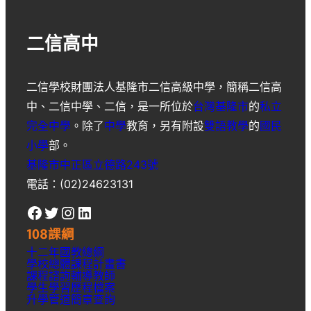
二信高中
二信學校財團法人基隆市二信高級中學
，簡稱
二信高
中
、
二信中學
、
二信
，是一所位於
台灣
基隆市
的
私立
完全中學
。除了
中學
教育，另有附設
雙語教學
的
國民
小學
部。
基隆市中正區立德路243號
電話：(02)24623131
Facebook
Twitter
Instagram
LinkedIn
108課綱
十二年國教總綱
學校總體課程計畫書
課程諮詢輔導教師
學生學習歷程檔案
升學
管道簡章
查詢