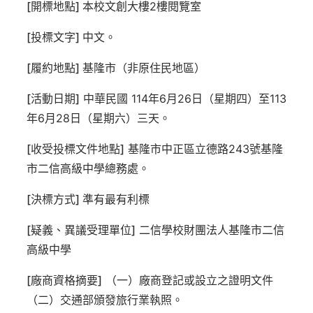
[
開標地點
]
本校文創大樓2樓閱覽室
[
投標文字
]
中文。
[
履約地點
]
基隆市（非原住民地區）
[
活動日期
]
中華民國 114年6月26日（星期四）至113
年6月28日（星期六）三天。
[
收受投標文件地點
]
基隆市中正區立德路243號基隆
市二信高級中學總務處。
[
決標方式
]
準有最有利標
[
疑義、異議受理單位
]
二信學校財團法人基隆市二信
高級中學
[
廠商資格摘要
]
（一）廠商登記或設立之證明文件
（二）交通部頒發旅行業執照。