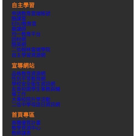
自主學習
申請教育雲端帳號
酷課雲
EDU教育雲
磨課師
均一教育平台
因材網
酷英網
二信翰林雲端學院
自主學習資源網
宣導網站
品格教育資源網
性別平等教育網
學校安全衛生資訊網
友善校園學生事務與輔
導工作
大專校院升學活動
二信中學母語日資訊網
首頁專區
高職優質計畫
教學資源中心
教師課表