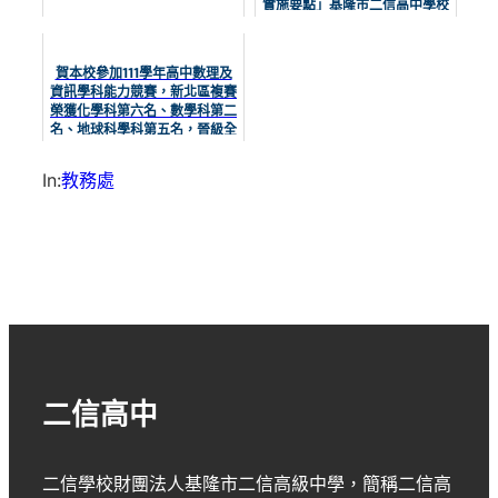
實施要點」基隆市二信高中學校
獎學金補充規定、受獎學生名單
賀本校參加111學年高中數理及
資訊學科能力競賽，新北區複賽
榮獲化學科第六名、數學科第二
名、地球科學科第五名，晉級全
國決賽;另外資訊科第八名，化
學、物理、生物、數學及資訊科
In:
教務處
各一位佳作，在基隆市11位獲
獎…
二信高中
二信學校財團法人基隆市二信高級中學
，簡稱
二信高