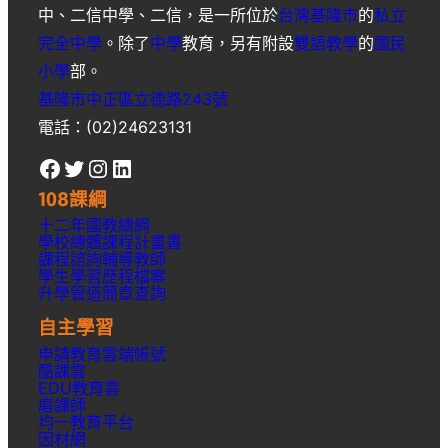
中
、
二信中學
、
二信
，是一所位於
台灣
基隆市
的
私立
完全中學
。除了
中學
教育，另有附設
雙語教學
的
國民
小學
部。
基隆市中正區立德路243號
電話：(02)24623131
Facebook
Twitter
Instagram
LinkedIn
108課綱
十二年國教總綱
學校總體課程計畫書
課程諮詢輔導教師
學生學習歷程檔案
升學
管道簡章
查詢
自主學習
申請教育雲端帳號
酷課雲
EDU教育雲
磨課師
均一教育平台
因材網