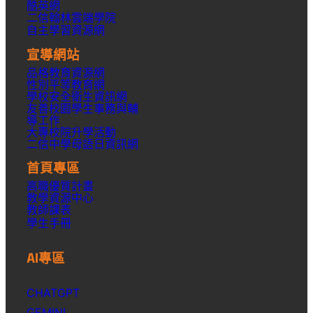
酷英網
二信翰林雲端學院
自主學習資源網
宣導網站
品格教育資源網
性別平等教育網
學校安全衛生資訊網
友善校園學生事務與輔
導工作
大專校院升學活動
二信中學母語日資訊網
首頁專區
高職優質計畫
教學資源中心
教師課表
學生手冊
AI專區
CHATGPT
GEMINI