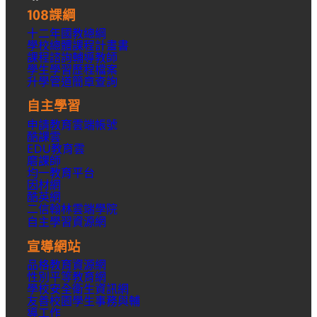
108課綱
十二年國教總綱
學校總體課程計畫書
課程諮詢輔導教師
學生學習歷程檔案
升學
管道簡章
查詢
自主學習
申請教育雲端帳號
酷課雲
EDU教育雲
磨課師
均一教育平台
因材網
酷英網
二信翰林雲端學院
自主學習資源網
宣導網站
品格教育資源網
性別平等教育網
學校安全衛生資訊網
友善校園學生事務與輔
導工作