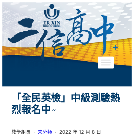
跳
至
主
要
內
容
「全民英檢」中級測驗熱
烈報名中~
教學組長
·
未分類
·
2022 年 12 月 8 日