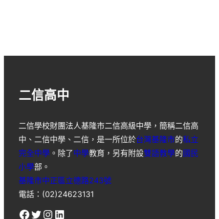
二信高中
二信學校財團法人基隆市二信高級中學
，簡稱
二信高
中
、
二信中學
、
二信
，是一所位於
台灣
基隆市
的
私立
完全中學
。除了
中學
教育，另有附設
雙語教學
的
國民
小學
部。
基隆市中正區立德路243號
電話：(02)24623131
Facebook
Twitter
Instagram
LinkedIn