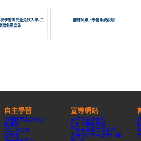
學校學習區完全免試入學-二
磨課師線上學習系統說明
錄取名單公告
自主學習
宣導網站
品格教育資源網
申請教育雲端帳號
性別平等教育網
酷課雲
學校安全衛生資訊網
EDU教育雲
友善校園學生事務與輔
磨課師
導工作
均一教育平台