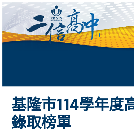
跳
至
主
要
內
容
基隆市114學年
錄取榜單