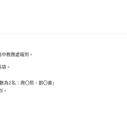
信高中教務處報到。
料袋
。
到人數為2名：周〇熙、劉〇睿」
到。