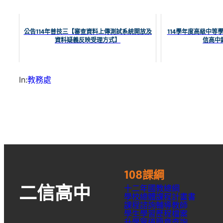
公告114年普技三【審查資料上傳測試系統開放及
114學年度高級中等
資料疑義反映受理方式】
信高中
In:
教務處
108課綱
十二年國教總綱
二信高中
學校總體課程計畫書
課程諮詢輔導教師
學生學習歷程檔案
升學
管道簡章
查詢