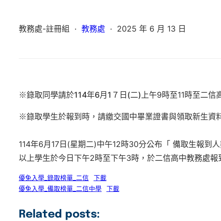
教務處-註冊組
·
教務處
·
2025 年 6 月 13 日
※錄取同學請於
114
年6月1７日(二)
上午9時至11時至二
※錄取學生於報到時，請繳交
國中畢業證書
與
領取新生資
114年6月17日(星期二)中午12時30分公布「 備取生報
以上學生於今日下午2時至下午3時，於二信高中教務處報
優免入學_錄取榜單_二信
下載
優免入學_備取榜單_二信中學
下載
Related posts: