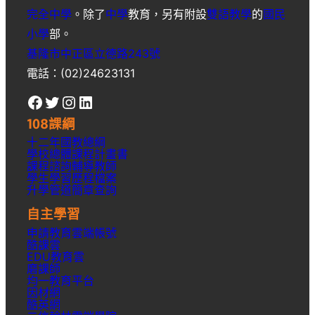
完全中學
。除了
中學
教育，另有附設
雙語教學
的
國民
小學
部。
基隆市中正區立德路243號
電話：(02)24623131
Facebook
Twitter
Instagram
LinkedIn
108課綱
十二年國教總綱
學校總體課程計畫書
課程諮詢輔導教師
學生學習歷程檔案
升學
管道簡章
查詢
自主學習
申請教育雲端帳號
酷課雲
EDU教育雲
磨課師
均一教育平台
因材網
酷英網