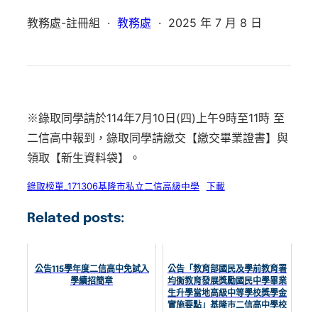
教務處-註冊組
·
教務處
·
2025 年 7 月 8 日
※錄取同學請於114年7月10日(四)上午9時至11時 至
二信高中報到，錄取同學請繳交【
繳交畢業證書
】與
領取【
新生資料袋
】。
錄取榜單_171306基隆市私立二信高級中學
下載
Related posts:
公告115學年度二信高中免試入
公告「教育部國民及學前教育署
學續招簡章
均衡教育發展獎勵國民中學畢業
生升學當地高級中等學校獎學金
實施要點」基隆市二信高中學校
獎學金補充規定、受獎學生名單