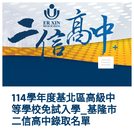
跳
至
主
要
內
容
114學年度基北區高級中
等學校免試入學_基隆市
二信高中錄取名單