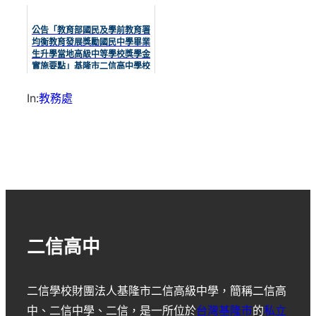
公告「教育部國民及學前教育署
均衡教育發展獎勵國民中學畢業
生升學當地高級中等學校獎學金
實施要點」基隆市二信高中學校
獎學金補充規定、受獎學生名單
In:
教務處
二信高中
二信學校財團法人基隆市二信高級中學
，簡稱
二信高
中
、
二信中學
、
二信
，是一所位於
台灣
基隆市
的
私立