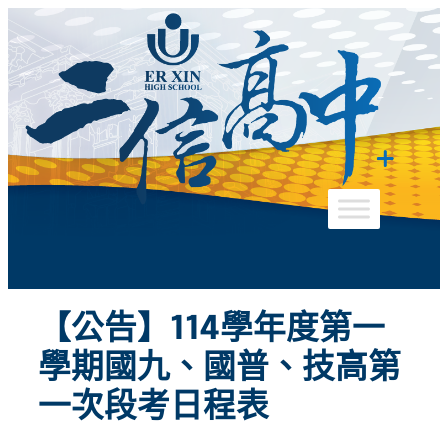
跳
至
主
要
內
容
【公告】114學年度第一
學期國九、國普、技高第
一次段考日程表