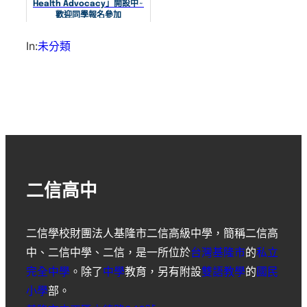
Health Advocacy」開設中~
歡迎同學報名參加
In:
未分類
二信高中
二信學校財團法人基隆市二信高級中學
，簡稱
二信高
中
、
二信中學
、
二信
，是一所位於
台灣
基隆市
的
私立
完全中學
。除了
中學
教育，另有附設
雙語教學
的
國民
小學
部。