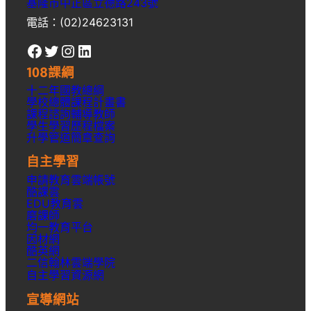
基隆市中正區立德路243號
電話：(02)24623131
Facebook
Twitter
Instagram
LinkedIn
108課綱
十二年國教總綱
學校總體課程計畫書
課程諮詢輔導教師
學生學習歷程檔案
升學
管道簡章
查詢
自主學習
申請教育雲端帳號
酷課雲
EDU教育雲
磨課師
均一教育平台
因材網
酷英網
二信翰林雲端學院
自主學習資源網
宣導網站