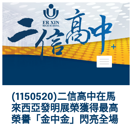
跳
至
主
要
內
容
(1150520)二信高中在馬
來西亞發明展榮獲得最高
榮譽「金中金」閃亮全場