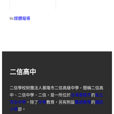
In:
媒體報導
二信高中
二信學校財團法人基隆市二信高級中學
，簡稱
二信高
中
、
二信中學
、
二信
，是一所位於
台灣
基隆市
的
私立
完全中學
。除了
中學
教育，另有附設
雙語教學
的
國民
小學
部。