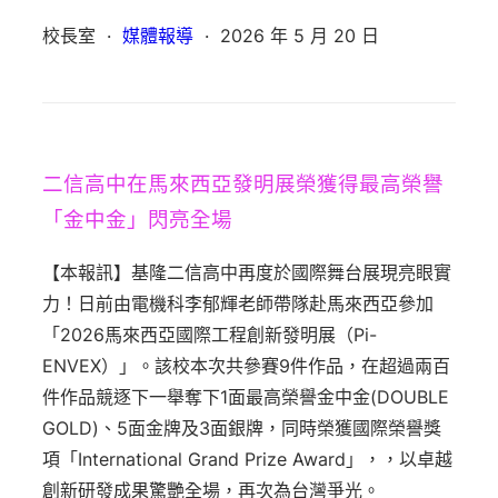
校長室
·
媒體報導
·
2026 年 5 月 20 日
二信高中在馬來西亞發明展榮獲得最高榮譽
「金中金」閃亮全場
【本報訊】基隆二信高中再度於國際舞台展現亮眼實
力！日前由電機科李郁輝老師帶隊赴馬來西亞參加
「2026馬來西亞國際工程創新發明展（Pi-
ENVEX）」。該校本次共參賽9件作品，在超過兩百
件作品競逐下一舉奪下1面最高榮譽金中金(DOUBLE
GOLD)、5面金牌及3面銀牌，同時榮獲國際榮譽獎
項「International Grand Prize Award」，，以卓越
創新研發成果驚艷全場，再次為台灣爭光。