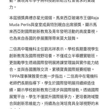
動，展現青年學子將科技創新結合社會需求的實踐
力。
本屆頒獎典禮亦星光熠熠，馬來西亞玻璃市王儲Raja
Muda Perlis與皇室成員特別親自出席頒獎，顯示馬
來西亞對國際創新教育及青年發明活動的高度重視，
也為來自各國的參展團隊帶來莫大鼓舞。
二信高中電機科主任劉兆祥表示，學校長期重視學生
創新教育及國際視野培養，不僅成立半導體實驗班，
更鼓勵學生透過國際發明展將課堂理論與實作能力結
合，並與各國團隊交流，累積寶貴國際競賽經驗。
TIPPA理事陳雅雯也進一步指出，二信高中在電機科
老師們長期指導下，學生於國際發明展持續締造佳
績，顯示學校創新教育已逐步與國際接軌。透過國際
展覽平台，學生不僅提升國際競爭力，更培養跨域整
合與創新思維能力，持續為台灣培育具全球視野的未