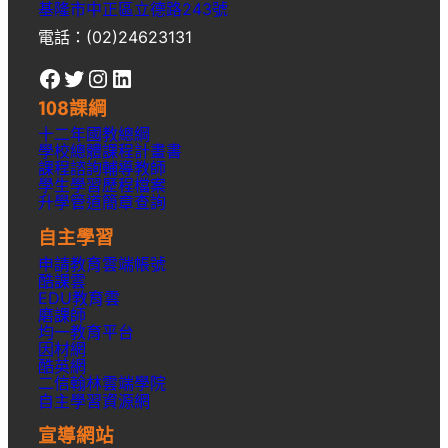
基隆市中正區立德路243號
電話：(02)24623131
Facebook
Twitter
Instagram
LinkedIn
108課綱
十二年國教總綱
學校總體課程計畫書
課程諮詢輔導教師
學生學習歷程檔案
升學
管道簡章
查詢
自主學習
申請教育雲端帳號
酷課雲
EDU教育雲
磨課師
均一教育平台
因材網
酷英網
二信翰林雲端學院
自主學習資源網
宣導網站