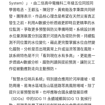
System）」，由二信高中電機科二年級五位同班同
學曾皓丞、王叡泓、陳冠宇、黃宥勛及李秉霖共同研
發。團隊表示，作品核心理念是希望在天然災害真正
發生之前，利用AI數據分析透過更即時且更精準的水
位監測，爭取更多預警與防災準備時間。系統設計將
水位量測裝置分別設置於河道內及堤防外側，持續監
測不同位置的水位變化，藉此更完整掌握水位自然變
化趨勢，分析是否出現異常上升或溢流等潛在風險。
該系統特色是不只「看到現在水有多高」，更能進一
步透過AI數據分析、趨勢判讀與提前預測，讓防災工
作從被動應對走向主動預防。
「智慧水位哨兵系統」特別適合應用於河岸邊坡、堤
防周邊、易淹水區域及山區道路等高風險場域，除了
提升災害預警效率，也呼應聯合國永續發展目標
（SDGs）中的SDG 11 永續城鄉與SDG 13 氣候行