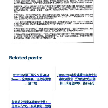
Related posts:
(1121125)第三屆文文盃 AIoT
(1130520)本校連續六年產生技
Sensor全國聯賽二信高中勇奪
專統測榜首, 逆境造就追求獨
一金二銅
特，成為全國唯一術科滿分
全國語文競賽基隆奪7特優，二
信高中占2名，張語宸創三連霸