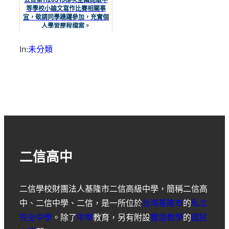
公告第1120315梯次全國高級中
等學校小論文寫作比賽相關事
宜，敬請同學踴躍參加，充實個
人學習歷程檔案。
In:
未分類
二信高中
二信學校財團法人基隆市二信高級中學
，簡稱
二信高
中
、
二信中學
、
二信
，是一所位於
台灣
基隆市
的
私立
完全中學
。除了
中學
教育，另有附設
雙語教學
的
國民