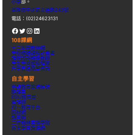
小學
部。
基隆市中正區立德路243號
電話：(02)24623131
Facebook
Twitter
Instagram
LinkedIn
108課綱
十二年國教總綱
學校總體課程計畫書
課程諮詢輔導教師
學生學習歷程檔案
升學
管道簡章
查詢
自主學習
申請教育雲端帳號
酷課雲
EDU教育雲
磨課師
均一教育平台
因材網
酷英網
二信翰林雲端學院
自主學習資源網