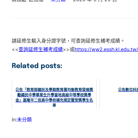
請延修生輸入身分證字號，可查詢延修生補考成績。
<<
查詢延修生補考成績
>>或
https://ww2.essh.kl.edu.tw
Related posts:
公告「教育部國民及學期教育署均衡教育發展獎
公告數位科
勵國民中學畢業生升學當地高級中等學校獎學
金」基隆市二信高中學校補充規定暨受獎學生名
單
In:
未分類