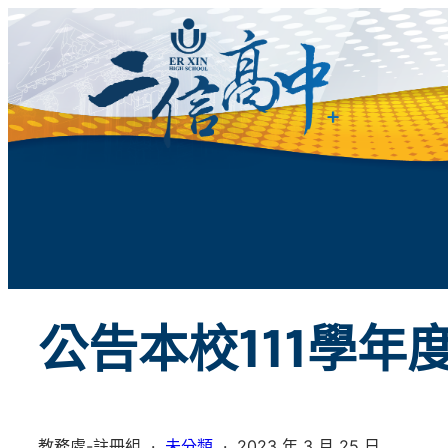
跳
至
主
要
內
容
公告本校111學年
教務處-註冊組
·
未分類
·
2023 年 3 月 25 日