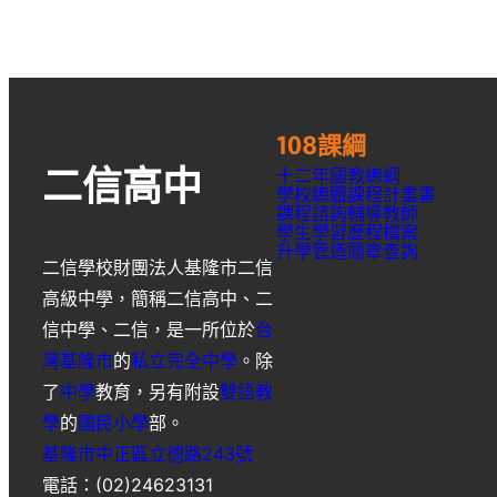
108課綱
十二年國教總綱
二信高中
學校總體課程計畫書
課程諮詢輔導教師
學生學習歷程檔案
升學
管道簡章
查詢
二信學校財團法人基隆市二信
高級中學
，簡稱
二信高中
、
二
信中學
、
二信
，是一所位於
台
灣
基隆市
的
私立
完全中學
。除
了
中學
教育，另有附設
雙語教
學
的
國民小學
部。
基隆市中正區立德路243號
電話：(02)24623131