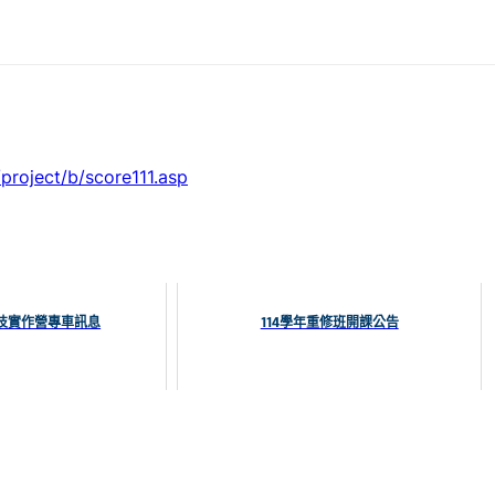
/project/b/score111.asp
技實作營專車訊息
114學年重修班開課公告