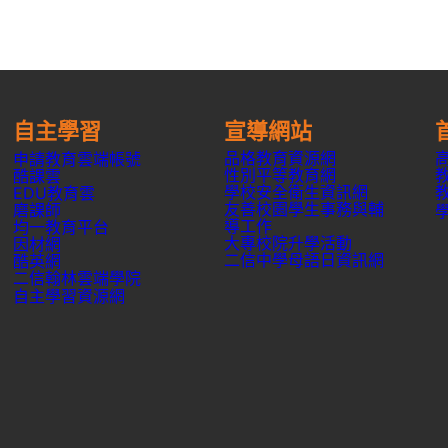
自主學習
宣導網站
品格教育資源網
申請教育雲端帳號
性別平等教育網
酷課雲
學校安全衛生資訊網
EDU教育雲
友善校園學生事務與輔
磨課師
導工作
均一教育平台
大專校院升學活動
因材網
二信中學母語日資訊網
酷英網
二信翰林雲端學院
自主學習資源網