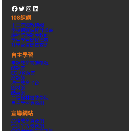
Facebook
Twitter
Instagram
LinkedIn
108課綱
十二年國教總綱
學校總體課程計畫書
課程諮詢輔導教師
學生學習歷程檔案
升學
管道簡章
查詢
自主學習
申請教育雲端帳號
酷課雲
EDU教育雲
磨課師
均一教育平台
因材網
酷英網
二信翰林雲端學院
自主學習資源網
宣導網站
品格教育資源網
性別平等教育網
學校安全衛生資訊網