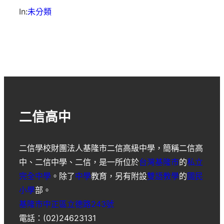
In:
未分類
二信高中
二信學校財團法人基隆市二信高級中學
，簡稱
二信高
中
、
二信中學
、
二信
，是一所位於
台灣
基隆市
的
私立
完全中學
。除了
中學
教育，另有附設
雙語教學
的
國民
小學
部。
基隆市中正區立德路243號
電話：(02)24623131