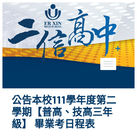
跳
至
主
要
內
容
公告本校111學年度第二
學期【普高、技高三年
級】 畢業考日程表