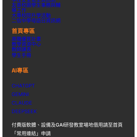
友善校園學生事務與輔
導工作
大專校院升學活動
二信中學母語日資訊網
首頁專區
高職優質計畫
教學資源中心
教師課表
學生手冊
AI專區
CHATGPT
GEMINI
CLAUDE
DEEPSEEK
付費版軟體、設備及GAI研發教室場地借用請至首頁
「常用連結」申請