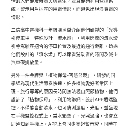
情的人們能及時滅火與逃生，並且能夠利用監控系
統，警示用戶插座的用電情形，而避免出現浪費電的
情形。
二信高中電機科一年級張丞傑介紹他們研製的「光導
引停車場」特殊設計「流水燈」，利用閃爍的流水燈
引導駕駛座適合的停車位置及最近的通行距離，透過
他們設計的「流水燈」可以節省駕駛者的時間及減少
汽車碳排放量。
另外一件金牌獎「植物保母-智慧盆栽」，研發的同
學認為現代生活節奏快速，許多植物愛好者常因上
班、旅行等等的原因長時間無法親自照顧植物，他們
設計了「植物保母」，利用物聯網、設計APP遠端監
控，不僅能自動澆水，也可偵測濕度、光度，並呈現
在手機監控程式上，當水箱空了、光照過強，也會立
即通知到手機上，APP上會同步亮起警示燈，同時在