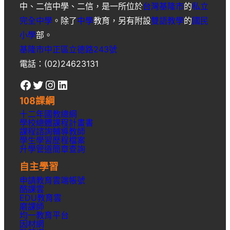
中
、
二信中學
、
二信
，是一所位於
台灣
基隆市
的
私立
完全中學
。除了
中學
教育，另有附設
雙語教學
的
國民
小學
部。
基隆市中正區立德路243號
電話：(02)24623131
Facebook
Twitter
Instagram
LinkedIn
108課綱
十二年國教總綱
學校總體課程計畫書
課程諮詢輔導教師
學生學習歷程檔案
升學
管道簡章
查詢
自主學習
申請教育雲端帳號
酷課雲
EDU教育雲
磨課師
均一教育平台
因材網