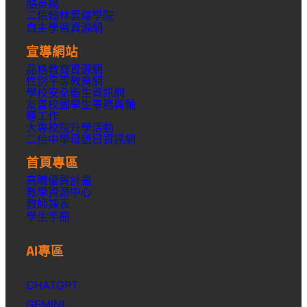
酷英網
二信翰林雲端學院
自主學習資源網
宣導網站
品格教育資源網
性別平等教育網
學校安全衛生資訊網
友善校園學生事務與輔
導工作
大專校院升學活動
二信中學母語日資訊網
首頁專區
高職優質計畫
教學資源中心
教師課表
學生手冊
AI專區
CHATGPT
GEMINI