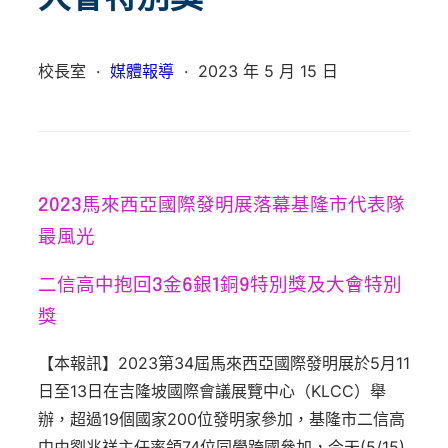
校長室
·
媒體報導
·
2023 年 5 月 15 日
2023
馬來西亞國際發明展落幕基隆市代表隊
最風光
二信高中抱回
3
金
6
銀
1
銅
9
特別獎及大會特別
獎
【本報訊】2023第34屆馬來西亞國際發明展於5月11
日至13日在吉隆坡國際會議展覽中心（KLCC）舉
辦，超過19個國家200位發明家參加，基隆市二信高
中由劉兆祥主任率領74位同學跨國參加，今天(5/15)