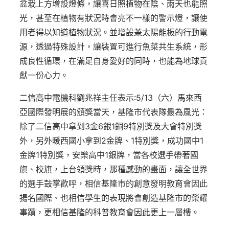
盆栽上方增設燈條，讓喜日照植物在陰、雨天也能照
光，甚至在植物有狀況時會亮不一樣的警示燈，讓使
用者得以知道植物狀況。並增設兼太陽能板的行動電
源，透過特殊設計，讓裝置可進行魚菜共生系統，形
成良性循環，在滿足自身愛好的同時，也能為地球貢
獻一份心力。
二信高中電機科劉兆祥主任表示:5/13（六）馬來西
亞國際發明展的頒獎當天，基隆市代表隊最為風光：
除了二信高中拿到3金6銀1銅9特別獎及大會特別獎
外，另外暖西國小拿到2金牌、1特別獎，成功國中1
金牌1特別獎，安樂高中1銀牌，當各校選手帶著國
旗、校旗，上台領獎時，那種感動的畫面，讓全世界
的選手鼓掌歡呼，相信基隆市的創意發明教育會因此
揚名國際、也相信學生的表現將會創造基隆市的榮耀
事蹟，更相信基隆的科普教育會因此更上一層樓。