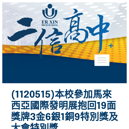
跳
至
主
要
內
容
(1120515)本校參加馬來
西亞國際發明展抱回19面
獎牌3金6銀1銅9特別獎及
大會特別獎