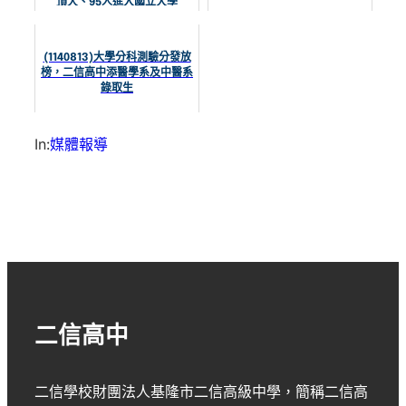
頂大、95人進入國立大學
(1140813)大學分科測驗分發放
榜，二信高中添醫學系及中醫系
錄取生
In:
媒體報導
二信高中
二信學校財團法人基隆市二信高級中學
，簡稱
二信高