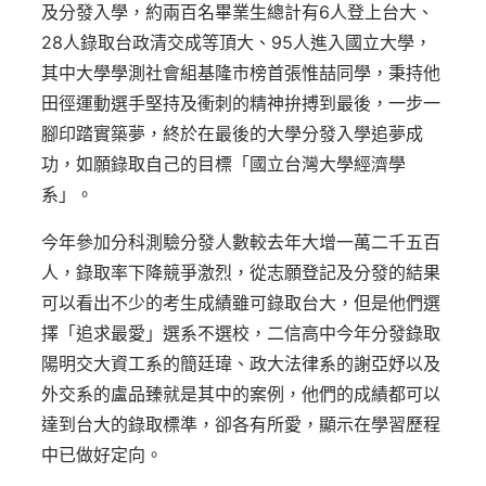
及分發入學，約兩百名畢業生總計有6人登上台大、
28人錄取台政清交成等頂大、95人進入國立大學，
其中大學學測社會組基隆市榜首張惟喆同學，秉持他
田徑運動選手堅持及衝刺的精神拚搏到最後，一步一
腳印踏實築夢，終於在最後的大學分發入學追夢成
功，如願錄取自己的目標「國立台灣大學經濟學
系」。
今年參加分科測驗分發人數較去年大增一萬二千五百
人，錄取率下降競爭激烈，從志願登記及分發的結果
可以看出不少的考生成績雖可錄取台大，但是他們選
擇「追求最愛」選系不選校，二信高中今年分發錄取
陽明交大資工系的簡廷瑋、政大法律系的謝亞妤以及
外交系的盧品臻就是其中的案例，他們的成績都可以
達到台大的錄取標準，卻各有所愛，顯示在學習歷程
中已做好定向。