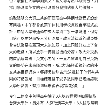
色，最後在大學學測英文、國文都考出14級高分，對
採用學測國英文的分科測驗分發搶佔很大的優勢。
錄取陽明交大資工系的簡廷瑋高中時期就對程式設計
有興趣，中午都會放棄午休利用學校資源自學程式設
計，申請入學雖通過中央大學資工系一階篩選，但有
自信可以更好而投入分科測驗。政大法律系的謝亞妤
曾嘗試繁星推薦頂大未能如願，加上同班好友上了台
大的激勵，所以放手一搏拚最後的分發。政大外交系
的盧品臻是班上英文小老師，一直希望運用自己英語
文的優勢在未來職涯發展，所以選擇極重視外語的外
交系為目標邁進。導師吳佳龍表示:這批孩子他們有共
同的特點就是「目標確定且不受多數同學已陸續錄取
大學所影響，堅持到底最後表現超越預期。」
今年二信高中普通高中除了6人以各種管道如願錄取
台灣大學外，另外有1人錄取清華大學、6人錄取陽明