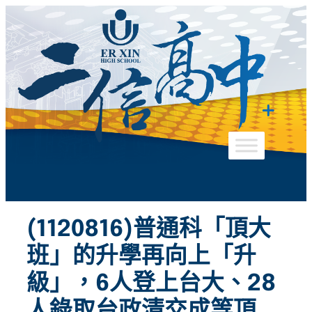
跳
至
主
要
內
容
(1120816)普通科「頂大
班」的升學再向上「升
級」，6人登上台大、28
人錄取台政清交成等頂