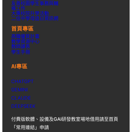
友善校園學生事務與輔
導工作
大專校院升學活動
二信中學母語日資訊網
首頁專區
高職優質計畫
教學資源中心
教師課表
學生手冊
AI專區
CHATGPT
GEMINI
CLAUDE
DEEPSEEK
付費版軟體、設備及GAI研發教室場地借用請至首頁
「常用連結」申請