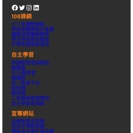
Facebook
Twitter
Instagram
LinkedIn
108課綱
十二年國教總綱
學校總體課程計畫書
課程諮詢輔導教師
學生學習歷程檔案
升學
管道簡章
查詢
自主學習
申請教育雲端帳號
酷課雲
EDU教育雲
磨課師
均一教育平台
因材網
酷英網
二信翰林雲端學院
自主學習資源網
宣導網站
品格教育資源網
性別平等教育網
學校安全衛生資訊網