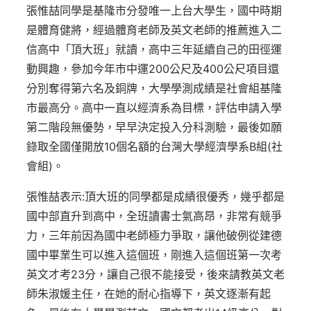
張惟喆同學是基隆市分發唯一上台大學生，國中時期
是體育健將，經過體育老師及英文老師的推薦進入二
信高中「頂大班」就讀，高中三年延續自己的田徑運
動興趣，參加今年市中運200公尺及400公尺項目還
分別奪得第六名及銅牌，大學學測成績是社會組基隆
市最高分。高中一直以經濟系為目標，評估申請入學
第二階段無優勢，早早決定投入分科測驗，最後如願
錄取全國僅開放10個名額的台灣大學經濟學系B組(社
會組)。
張惟喆表示:頂大班的同學都是成績很優秀，幾乎都是
國中部直升到高中，全班讀書士氣高昂，非常有競爭
力，三年前因為國中老師極力爭取，讓他破例從建德
國中畢業生可以進入這個班，剛進入這個班第一次考
英文才考23分，讓自己很不能接受，後來請教英文老
師朱淑媛主任，在她的耐心指導下，英文逐漸有起