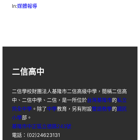
In:
媒體報導
二信高中
二信學校財團法人基隆市二信高級中學
，簡稱
二信高
中
、
二信中學
、
二信
，是一所位於
台灣
基隆市
的
私立
完全中學
。除了
中學
教育，另有附設
雙語教學
的
國民
小學
部。
基隆市中正區立德路243號
電話：(02)24623131