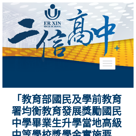
跳
至
主
要
內
容
「教育部國民及學前教育
署均衡教育發展獎勵國民
中學畢業生升學當地高級
中等學校獎學金實施要