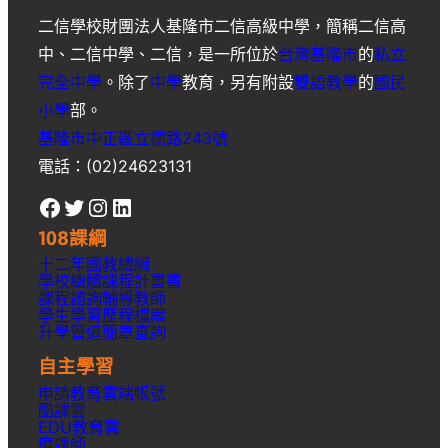
二信學校財團法人基隆市二信高級中學
，簡稱
二信高
中
、
二信中學
、
二信
，是一所位於
台灣
基隆市
的
私立
完全中學
。除了
中學
教育，另有附設
雙語教學
的
國民
小學
部。
基隆市中正區立德路243號
電話：(02)24623131
Facebook
Twitter
Instagram
LinkedIn
108課綱
十二年國教總綱
學校總體課程計畫書
課程諮詢輔導教師
學生學習歷程檔案
升學
管道簡章
查詢
自主學習
申請教育雲端帳號
酷課雲
EDU教育雲
磨課師