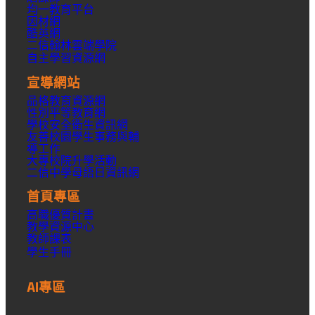
均一教育平台
因材網
酷英網
二信翰林雲端學院
自主學習資源網
宣導網站
品格教育資源網
性別平等教育網
學校安全衛生資訊網
友善校園學生事務與輔
導工作
大專校院升學活動
二信中學母語日資訊網
首頁專區
高職優質計畫
教學資源中心
教師課表
學生手冊
AI專區