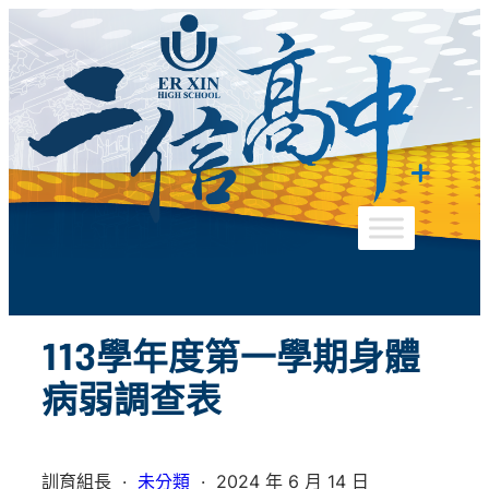
跳
至
主
要
內
容
113學年度第一學期身體
病弱調查表
訓育組長
·
未分類
·
2024 年 6 月 14 日