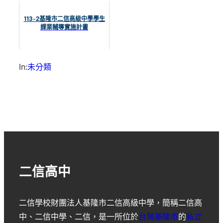
113-2基隆市二信高級中學學生
課業輔導實施計畫
In:
未分類
二信高中
二信學校財團法人基隆市二信高級中學
，簡稱
二信高
中
、
二信中學
、
二信
，是一所位於
台灣
基隆市
的
私立