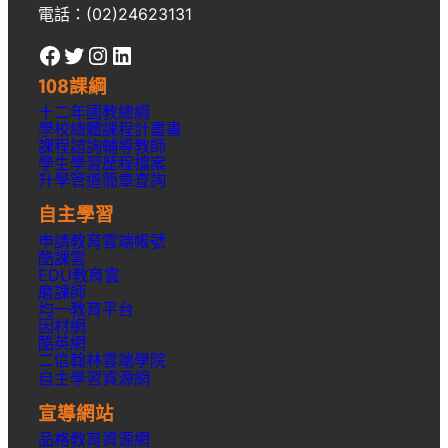
電話：(02)24623131
Facebook
Twitter
Instagram
LinkedIn
108課綱
十二年國教總綱
學校總體課程計畫書
課程諮詢輔導教師
學生學習歷程檔案
升學
管道簡章
查詢
自主學習
申請教育雲端帳號
酷課雲
EDU教育雲
磨課師
均一教育平台
因材網
酷英網
二信翰林雲端學院
自主學習資源網
宣導網站
品格教育資源網