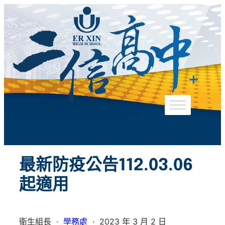
跳
至
主
要
內
容
最新防疫公告112.03.06
起適用
衛生組長
·
學務處
·
2023 年 3 月 2 日