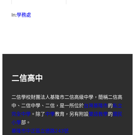
In:
學務處
二信高中
二信學校財團法人基隆市二信高級中學
，簡稱
二信高
中
、
二信中學
、
二信
，是一所位於
台灣
基隆市
的
私立
完全中學
。除了
中學
教育，另有附設
雙語教學
的
國民
小學
部。
基隆市中正區立德路243號