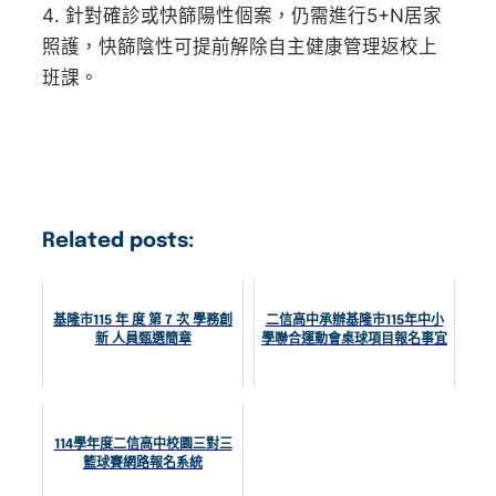
針對確診或快篩陽性個案，仍需進行5+N居家
照護，快篩陰性可提前解除自主健康管理返校上
班課。
Related posts:
基隆市115 年 度 第 7 次 學務創
二信高中承辦基隆市115年中小
新 人員甄選簡章
學聯合運動會桌球項目報名事宜
114學年度二信高中校園三對三
籃球賽網路報名系統