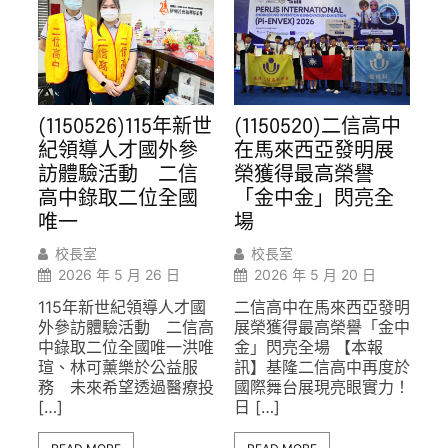
(1150526)115年新世
(1150520)二信高中
紀領導人才國外參
在馬來西亞發明展
訪體驗活動 二信
榮獲得最高榮譽
高中錄取二位全國
「金中金」閃亮全
唯一
場
校長室
校長室
2026 年 5 月 26 日
2026 年 5 月 20 日
115年新世紀領導人才國
二信高中在馬來西亞發明
外參訪體驗活動 二信高
展榮獲得最高榮譽「金中
中錄取二位全國唯一洪唯
金」閃亮全場 【本報
瑄、林可薰樂於公益服
訊】基隆二信高中再度於
務 未來希望透過醫療投
國際舞台展現亮眼實力！
[…]
日 […]