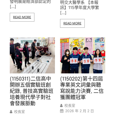
發明展是經濟部認定的
明交大醫學系 【本報
[…]
訊】115學年度大學繁
[…]
READ MORE
READ MORE
(1150311)二信高中
(1150202)第十四屆
開辦五個實驗班創
專業英文詞彙與聽
紀錄, 普技高實驗班
寫說能力決賽, 二信
培養現代學子對社
獲團體冠軍
會發展脈動
校長室
2026 年 2 月 2 日
校長室