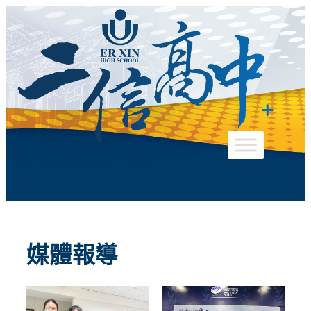
跳
至
主
要
內
容
媒體報導