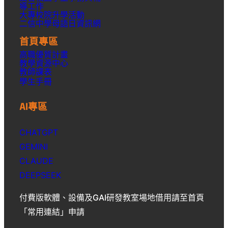
導工作
大專校院升學活動
二信中學母語日資訊網
首頁專區
高職優質計畫
教學資源中心
教師課表
學生手冊
AI專區
CHATGPT
GEMINI
CLAUDE
DEEPSEEK
付費版軟體、設備及GAI研發教室場地借用請至首頁
「常用連結」申請