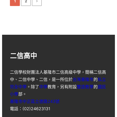
1
2
二信高中
二信學校財團法人基隆市二信高級中學
，簡稱
二信高
中
、
二信中學
、
二信
，是一所位於
台灣
基隆市
的
私立
完全中學
。除了
中學
教育，另有附設
雙語教學
的
國民
小學
部。
基隆市中正區立德路243號
電話：(02)24623131