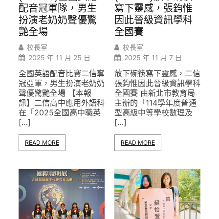
寫下靈感，張鈞惟
配音冠軍隊，男生
因此晉級資訊學科
扮演老奶奶聲優驚
全國賽
艷全場
校長室
校長室
2025 年 11 月 7 日
2025 年 11 月 25 日
放下碗筷寫下靈感，二信
全國英語配音比賽二信奪
張鈞惟因此晉級資訊學科
冠亞軍，男生扮演老奶奶
全國賽 由新北市教育局
聲優驚艷全場 【本報
主辦的「114學年度普通
訊】二信高中應用外語科
型高級中等學校數理及
在「2025全國高中職英
[…]
[…]
READ MORE
READ MORE