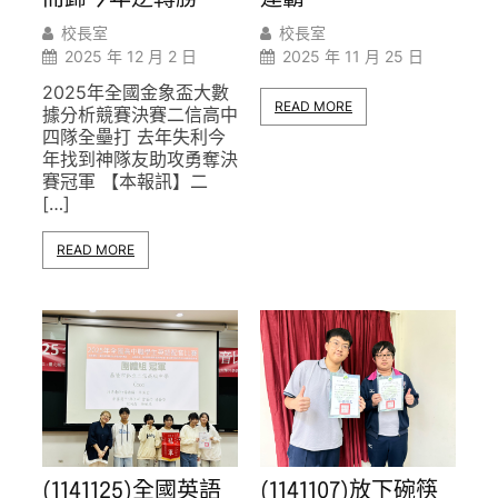
校長室
校長室
2025 年 12 月 2 日
2025 年 11 月 25 日
2025年全國金象盃大數
READ MORE
據分析競賽決賽二信高中
四隊全壘打 去年失利今
年找到神隊友助攻勇奪決
賽冠軍 【本報訊】二
[…]
READ MORE
(1141107)放下碗筷
(1141125)全國英語