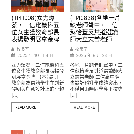
(1140828)各地一片
(1141008)女力爆
缺老師聲中，二信
發，二信電機科五
蘇怡萱反其道選讀
位女生獲教育部長
師大立志當老師
表揚發明展拿金牌
校長室
校長室
2025 年 8 月 28 日
2025 年 10 月 8 日
各地一片缺老師聲中，二
女力爆發，二信電機科五
信蘇怡萱反其道選讀師大
位女生獲教育部長表揚發
立志當老師 二信高中廣
明展拿金牌 【本報訊】
告設計科升學成績突出，
教育部為嘉勉學生在創新
不僅何雨曈同學奪下技專
發明與創意設計上的卓越
[…]
[…]
READ MORE
READ MORE