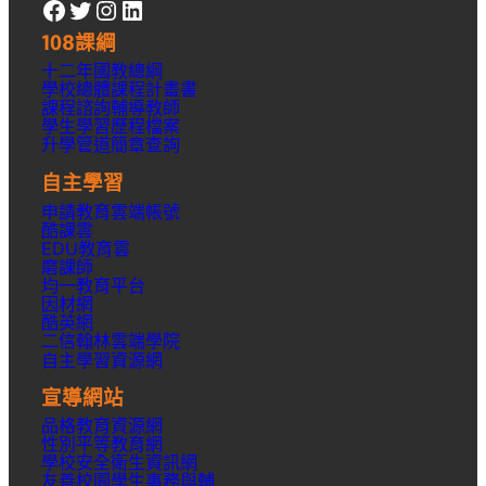
Facebook
Twitter
Instagram
LinkedIn
108課綱
十二年國教總綱
學校總體課程計畫書
課程諮詢輔導教師
學生學習歷程檔案
升學
管道簡章
查詢
自主學習
申請教育雲端帳號
酷課雲
EDU教育雲
磨課師
均一教育平台
因材網
酷英網
二信翰林雲端學院
自主學習資源網
宣導網站
品格教育資源網
性別平等教育網
學校安全衛生資訊網
友善校園學生事務與輔