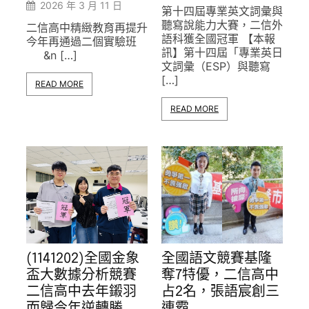
2026 年 3 月 11 日
第十四屆專業英文詞彙與
聽寫說能力大賽，二信外
二信高中精緻教育再提升
語科獲全國冠軍 【本報
今年再通過二個實驗班
訊】第十四屆「專業英日
&n […]
文詞彙（ESP）與聽寫
[…]
READ MORE
READ MORE
(1141202)全國金象
全國語文競賽基隆
盃大數據分析競賽
奪7特優，二信高中
二信高中去年鎩羽
占2名，張語宸創三
而歸今年逆轉勝
連霸