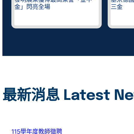
錄
發明展榮獲得最高榮譽「金中
基米德
金」閃亮全場
三金
最新消息 Latest N
115學年度教師徵聘