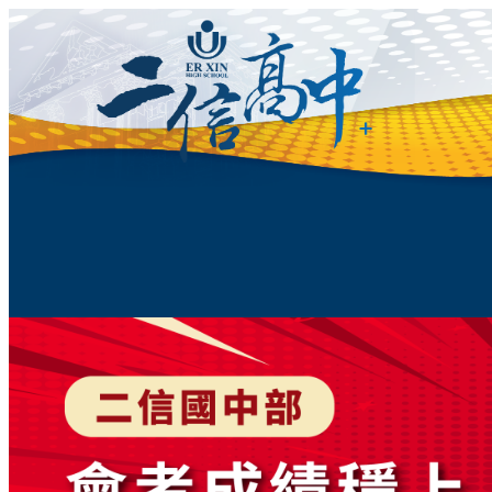
跳
至
主
要
內
容