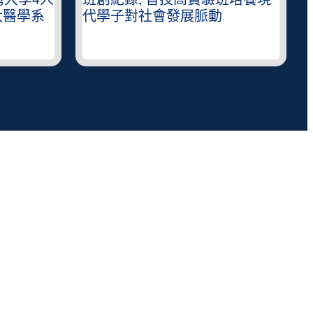
灣大學4人
班創紀錄, 普技高實驗班培養現
大醫學系
代學子對社會發展脈動