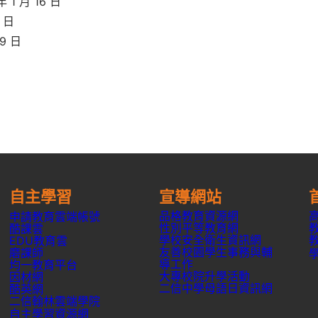
年 1 月 16 日
6 日
29 日
自主學習
宣導網站
品格教育資源網
申請教育雲端帳號
性別平等教育網
酷課雲
學校安全衛生資訊網
EDU教育雲
友善校園學生事務與輔
磨課師
導工作
均一教育平台
大專校院升學活動
因材網
二信中學母語日資訊網
酷英網
二信翰林雲端學院
自主學習資源網