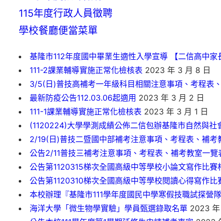
115年度行政人員徵聘
學校餐廳便當菜單
基隆市112年度國中畢業生適性入學宣導 【二信高中家
111-2課業輔導實施正常化檢核表
2023 年 3 月 8 日
3/5(日)普技高補考一年級科目相關注意事項、考程
最新防疫公告112.03.06起適用
2023 年 3 月 2 日
111-1課業輔導實施正常化檢核表
2023 年 3 月 1 日
(1120224)大學學測成績公佈二信包辦
2/19(日)普技二暨國中部補考注意事項、考程表、補
公告2/11普技三補考注意事項、考程表、補考教室一
公告第1120315梯次全國高級中等學校小論文寫作
公告第1120310梯次全國高級中等學校閱讀心得寫
本校辦理『基隆市111學年度國民中學寒假技職試探營
海洋大學「微生物學實驗」學員甄選錄取名單
2023 年 