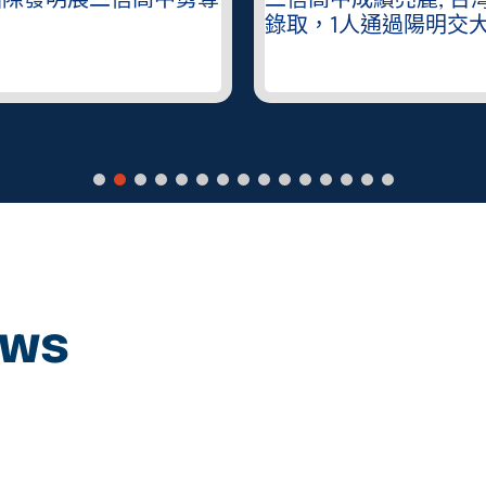
國際發明展二信高中勇奪
二信高中成績亮麗, 台
錄取，1人通過陽明交
ews