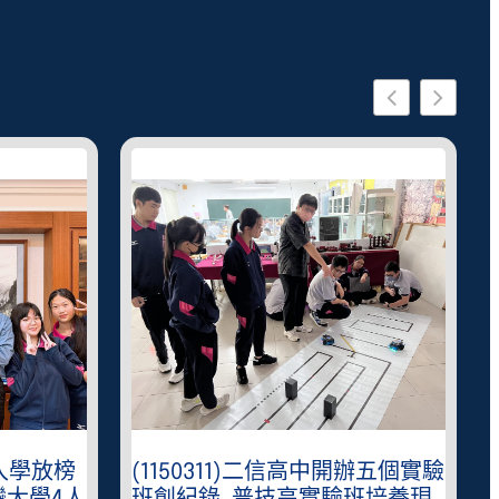
星入學放榜
(1150311)二信高中開辦五個實驗