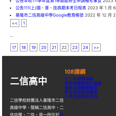
公告本校111學年度第1學期延修生申請補考事宜
2023 
公告111(上)國、普、技高期末考日程表
2023 年 1 月 
基隆市二信高級中學Google教育帳號
2022 年 12 月 
<<
1
…
17
18
19
20
21
22
23
24
>>
108課綱
十二年國教總綱
二信高中
學校總體課程計畫書
課程諮詢輔導教師
學生學習歷程檔案
升學
管道簡章
查詢
二信學校財團法人基隆市二信
高級中學
，簡稱
二信高中
、
二
信中學
、
二信
，是一所位於
台