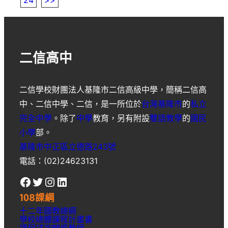
24
>>
二信高中
二信學校財團法人基隆市二信高級中學
，簡稱
二信高
中
、
二信中學
、
二信
，是一所位於
台灣
基隆市
的
私立
完全中學
。除了
中學
教育，另有附設
雙語教學
的
國民
小學
部。
基隆市中正區立德路243號
電話：(02)24623131
Facebook
Twitter
Instagram
LinkedIn
108課綱
十二年國教總綱
學校總體課程計畫書
課程諮詢輔導教師