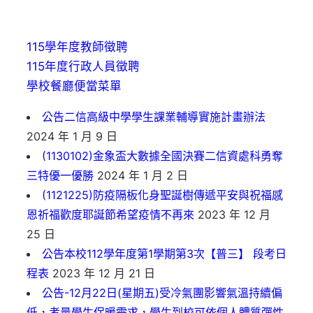
115學年度教師徵聘
115年度行政人員徵聘
學校餐廳便當菜單
公告二信高級中學學生課業輔導實施計畫辦法
2024 年 1 月 9 日
(1130102)金象盃大數據全國決賽二信資處科勇奪
三特優一優勝
2024 年 1 月 2 日
(1121225)防疫隔板化身聖誕樹傳遞平安與祝福感
恩祈福歡度耶誕節希望疫情不再來
2023 年 12 月
25 日
公告本校112學年度第1學期第3次【普三】 段考日
程表
2023 年 12 月 21 日
公告-12月22日(星期五)受冷氣團影響氣溫持續偏
低，考量學生保暖需求，學生到校可依個人體質彈性