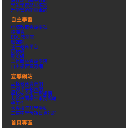
學生學習歷程檔案
升學
管道簡章
查詢
自主學習
申請教育雲端帳號
酷課雲
EDU教育雲
磨課師
均一教育平台
因材網
酷英網
二信翰林雲端學院
自主學習資源網
宣導網站
品格教育資源網
性別平等教育網
學校安全衛生資訊網
友善校園學生事務與輔
導工作
大專校院升學活動
二信中學母語日資訊網
首頁專區