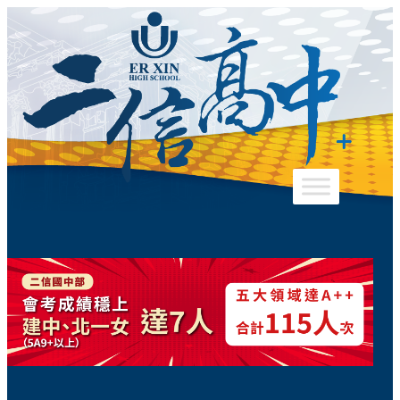
跳
至
主
要
內
容