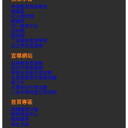
申請教育雲端帳號
酷課雲
EDU教育雲
磨課師
均一教育平台
因材網
酷英網
二信翰林雲端學院
自主學習資源網
宣導網站
品格教育資源網
性別平等教育網
學校安全衛生資訊網
友善校園學生事務與輔
導工作
大專校院升學活動
二信中學母語日資訊網
首頁專區
高職優質計畫
教學資源中心
教師課表
學生手冊