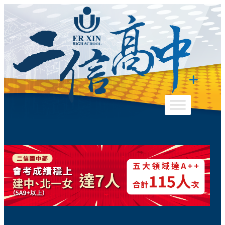
跳
至
主
要
內
容