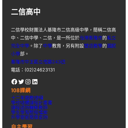
二信高中
二信學校財團法人基隆市二信高級中學
，簡稱
二信高
中
、
二信中學
、
二信
，是一所位於
台灣
基隆市
的
私立
完全中學
。除了
中學
教育，另有附設
雙語教學
的
國民
小學
部。
基隆市中正區立德路243號
電話：(02)24623131
Facebook
Twitter
Instagram
LinkedIn
108課綱
十二年國教總綱
學校總體課程計畫書
課程諮詢輔導教師
學生學習歷程檔案
升學
管道簡章
查詢
自主學習