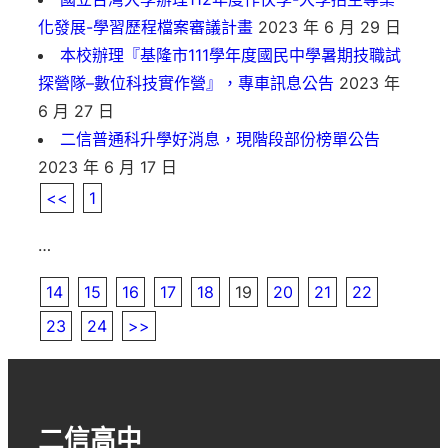
化發展-學習歷程檔案審議計畫
2023 年 6 月 29 日
本校辦理『基隆市111學年度國民中學暑期技職試
探營隊–數位科技實作營』，專車訊息公告
2023 年
6 月 27 日
二信普通科升學好消息，現階段部份榜單公告
2023 年 6 月 17 日
<<
1
…
14
15
16
17
18
19
20
21
22
23
24
>>
二信高中