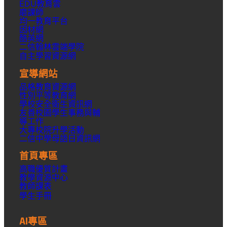
EDU教育雲
磨課師
均一教育平台
因材網
酷英網
二信翰林雲端學院
自主學習資源網
宣導網站
品格教育資源網
性別平等教育網
學校安全衛生資訊網
友善校園學生事務與輔
導工作
大專校院升學活動
二信中學母語日資訊網
首頁專區
高職優質計畫
教學資源中心
教師課表
學生手冊
AI專區