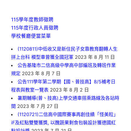
115學年度教師徵聘
115年度行政人員徵聘
學校餐廳便當菜單
(1120811)中低收又是新住民子女靠教育翻轉人生
拼上台科 模型車曾獲全國冠軍
2023 年 8 月 11 日
公告基隆市二信高級中學高中部編班及轉班作業
規定
2023 年 8 月 7 日
公告111學年第二學期【國、普技高】8/5補考日
程表與教室一覽表
2023 年 8 月 2 日
暑期輔導(普、技高)上學交通車搭乘路線及各站時
間
2023 年 7 月 27 日
(1120721)二信高中國際賽事再創佳績「怪美粒」
iF及紅點雙雙獲獎, 以醜蔬果剩食包裝設計獲德國紅
點設計獎
2023 年 7 月 21 日