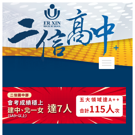
跳
至
主
要
內
容