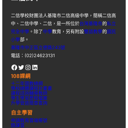
二信學校財團法人基隆市二信高級中學
，簡稱
二信高
中
、
二信中學
、
二信
，是一所位於
台灣
基隆市
的
私立
完全中學
。除了
中學
教育，另有附設
雙語教學
的
國民
小學
部。
基隆市中正區立德路243號
電話：(02)24623131
Facebook
Twitter
Instagram
LinkedIn
108課綱
十二年國教總綱
學校總體課程計畫書
課程諮詢輔導教師
學生學習歷程檔案
升學
管道簡章
查詢
自主學習
申請教育雲端帳號
酷課雲