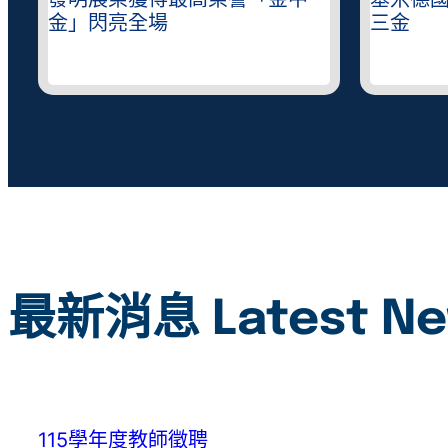
錄
發明展榮獲得最高榮譽「金中
基米德
金」閃亮全場
三金
最新消息 Latest N
115學年度教師徵聘