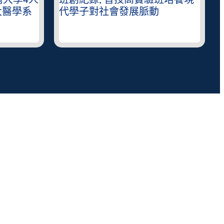
灣大學4人
班創紀錄, 普技高實驗班培養現
大醫學系
代學子對社會發展脈動