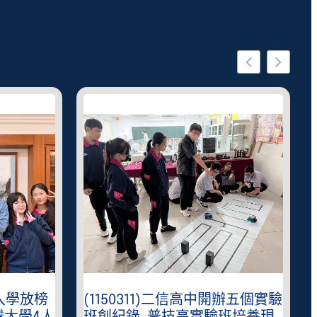
星入學放榜
(1150311)二信高中開辦五個實驗