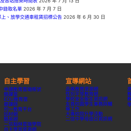
線及各站搭乘時間表
2026 年 7 月 13 日
高中錄取名單
2026 年 7 月 7 日
部上、放學交通車租賃招標公告
2026 年 6 月 30 日
自主學習
宣導網站
品格教育資源網
申請教育雲端帳號
性別平等教育網
酷課雲
學校安全衛生資訊網
EDU教育雲
友善校園學生事務與輔
磨課師
導工作
均一教育平台
大專校院升學活動
因材網
二信中學母語日資訊網
酷英網
二信翰林雲端學院
自主學習資源網