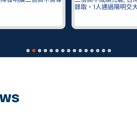
國際發明展二信高中勇奪
二信高中成績亮麗, 台
錄取，1人通過陽明交
ews