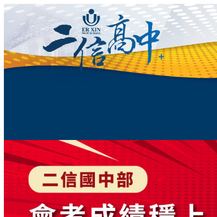
跳
至
主
要
內
容