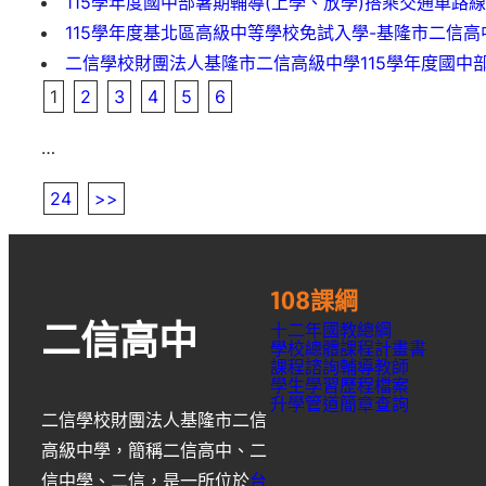
115學年度國中部暑期輔導(上學、放學)搭乘交通車路
115學年度基北區高級中等學校免試入學-基隆市二信
二信學校財團法人基隆市二信高級中學115學年度國中
1
2
3
4
5
6
…
24
>>
108課綱
十二年國教總綱
二信高中
學校總體課程計畫書
課程諮詢輔導教師
學生學習歷程檔案
升學
管道簡章
查詢
二信學校財團法人基隆市二信
高級中學
，簡稱
二信高中
、
二
信中學
、
二信
，是一所位於
台