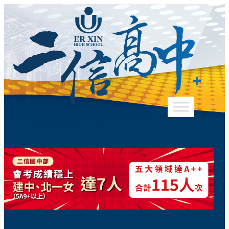
跳
至
主
要
內
容