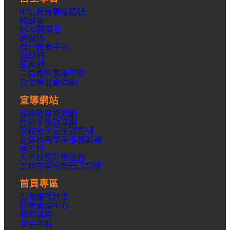
申請教育雲端帳號
酷課雲
EDU教育雲
磨課師
均一教育平台
因材網
酷英網
二信翰林雲端學院
自主學習資源網
宣導網站
品格教育資源網
性別平等教育網
學校安全衛生資訊網
友善校園學生事務與輔
導工作
大專校院升學活動
二信中學母語日資訊網
首頁專區
高職優質計畫
教學資源中心
教師課表
學生手冊