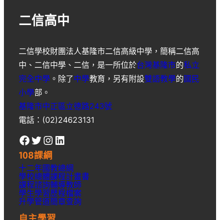
二信高中
二信學校財團法人基隆市二信高級中學
，簡稱
二信高
中
、
二信中學
、
二信
，是一所位於
台灣
基隆市
的
私立
完全中學
。除了
中學
教育，另有附設
雙語教學
的
國民
小學
部。
基隆市中正區立德路243號
電話：(02)24623131
Facebook
Twitter
Instagram
LinkedIn
108課綱
十二年國教總綱
學校總體課程計畫書
課程諮詢輔導教師
學生學習歷程檔案
升學
管道簡章
查詢
自主學習