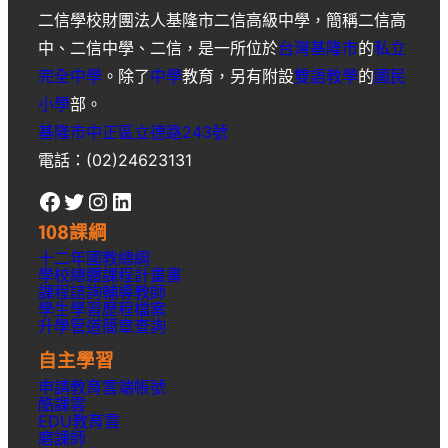
二信學校財團法人基隆市二信高級中學
，簡稱
二信高
中
、
二信中學
、
二信
，是一所位於
台灣
基隆市
的
私立
完全中學
。除了
中學
教育，另有附設
雙語教學
的
國民
小學
部。
基隆市中正區立德路243號
電話：(02)24623131
Facebook
Twitter
Instagram
LinkedIn
108課綱
十二年國教總綱
學校總體課程計畫書
課程諮詢輔導教師
學生學習歷程檔案
升學
管道簡章
查詢
自主學習
申請教育雲端帳號
酷課雲
EDU教育雲
磨課師