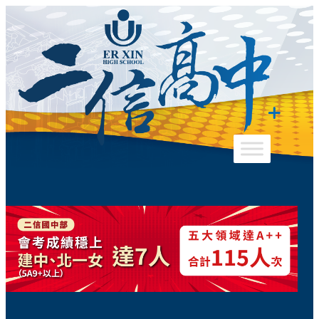
跳
至
主
要
內
容