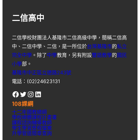
二信高中
二信學校財團法人基隆市二信高級中學
，簡稱
二信高
中
、
二信中學
、
二信
，是一所位於
台灣
基隆市
的
私立
完全中學
。除了
中學
教育，另有附設
雙語教學
的
國民
小學
部。
基隆市中正區立德路243號
電話：(02)24623131
Facebook
Twitter
Instagram
LinkedIn
108課綱
十二年國教總綱
學校總體課程計畫書
課程諮詢輔導教師
學生學習歷程檔案
升學
管道簡章
查詢