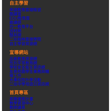
自主學習
申請教育雲端帳號
酷課雲
EDU教育雲
磨課師
均一教育平台
因材網
酷英網
二信翰林雲端學院
自主學習資源網
宣導網站
品格教育資源網
性別平等教育網
學校安全衛生資訊網
友善校園學生事務與輔
導工作
大專校院升學活動
二信中學母語日資訊網
首頁專區
高職優質計畫
教學資源中心
教師課表