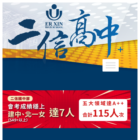
跳
至
主
要
內
容