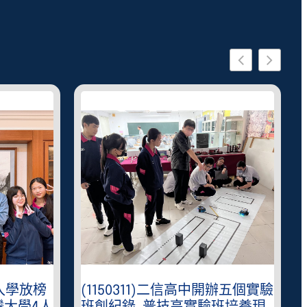
星入學放榜
(1150311)二信高中開辦五個實驗