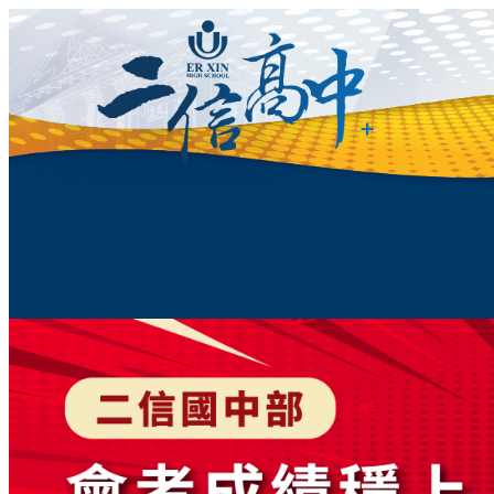
跳
至
主
要
內
容