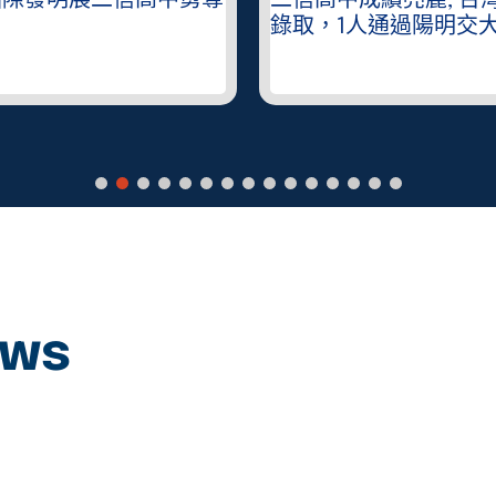
國際發明展二信高中勇奪
二信高中成績亮麗, 台
錄取，1人通過陽明交
ews