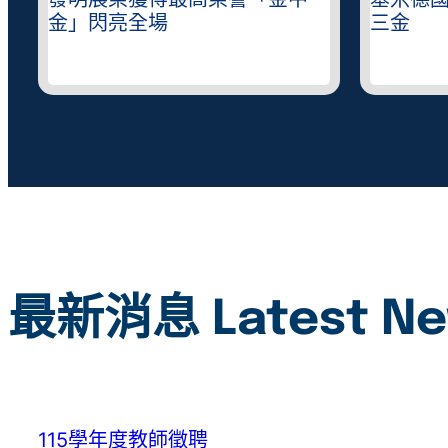
錄
發明展榮獲得最高榮譽「金中
基米德
金」閃亮全場
三金
最新消息 Latest N
115學年度教師徵聘