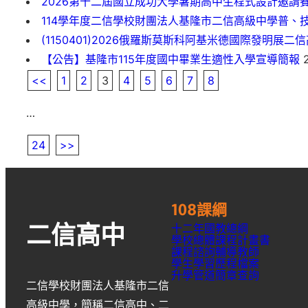
2026第十二屆國立成功大學暑期高中生程式設計邀請
114學年度二信學校財團法人基隆市二信高級中學普、
(1150401)2026俄羅斯莫斯科阿基米德國際發明展二
【公告】基隆市115年度國中畢業生適性入學宣導簡報
2
<<
1
2
3
4
5
6
7
8
…
24
>>
108課綱
十二年國教總綱
二信高中
學校總體課程計畫書
課程諮詢輔導教師
學生學習歷程檔案
升學
管道簡章
查詢
二信學校財團法人基隆市二信
高級中學
，簡稱
二信高中
、
二