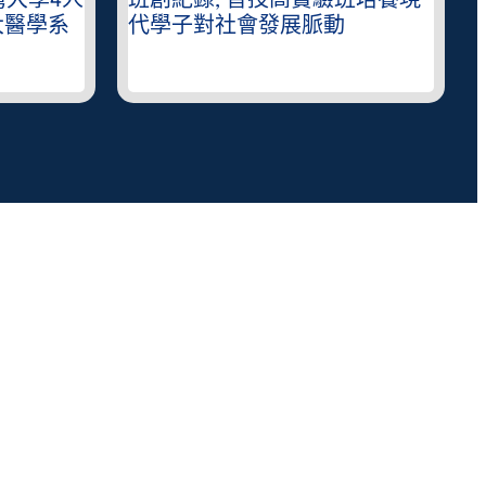
灣大學4人
班創紀錄, 普技高實驗班培養現
大醫學系
代學子對社會發展脈動