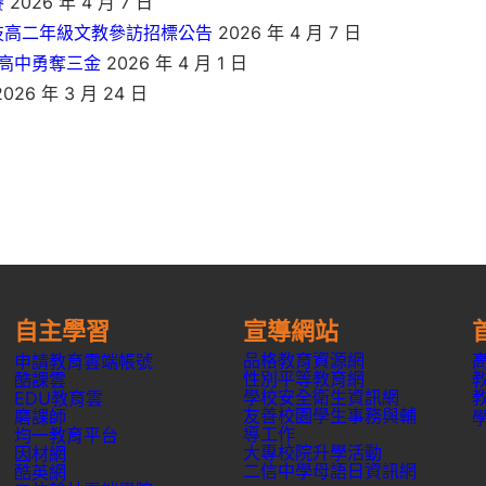
賽
2026 年 4 月 7 日
技高二年級文教參訪招標公告
2026 年 4 月 7 日
信高中勇奪三金
2026 年 4 月 1 日
026 年 3 月 24 日
自主學習
宣導網站
品格教育資源網
申請教育雲端帳號
性別平等教育網
酷課雲
學校安全衛生資訊網
EDU教育雲
友善校園學生事務與輔
磨課師
導工作
均一教育平台
大專校院升學活動
因材網
二信中學母語日資訊網
酷英網