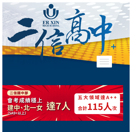
跳
至
主
要
內
容