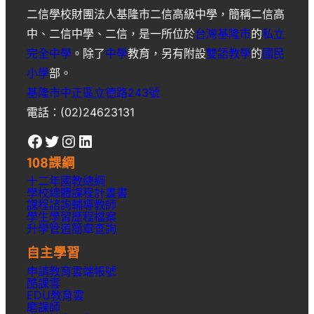
二信學校財團法人基隆市二信高級中學
，簡稱
二信高
中
、
二信中學
、
二信
，是一所位於
台灣
基隆市
的
私立
完全中學
。除了
中學
教育，另有附設
雙語教學
的
國民
小學
部。
基隆市中正區立德路243號
電話：(02)24623131
Facebook
Twitter
Instagram
LinkedIn
108課綱
十二年國教總綱
學校總體課程計畫書
課程諮詢輔導教師
學生學習歷程檔案
升學
管道簡章
查詢
自主學習
申請教育雲端帳號
酷課雲
EDU教育雲
磨課師